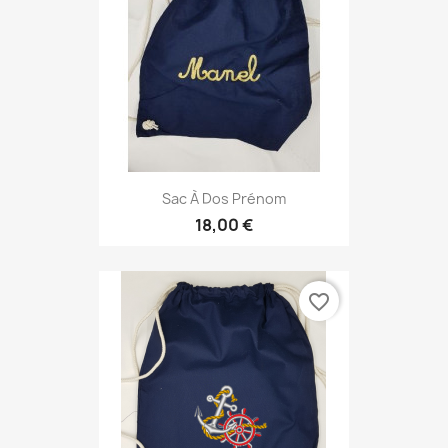
Sac À Dos Prénom
18,00 €
favorite_border