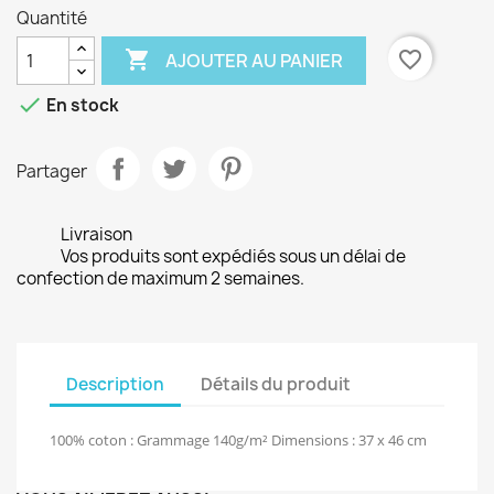
Quantité

favorite_border
AJOUTER AU PANIER

En stock
Partager
Livraison
Vos produits sont expédiés sous un délai de
confection de maximum 2 semaines.
Description
Détails du produit
100% coton : Grammage 140g/m² Dimensions : 37 x 46 cm