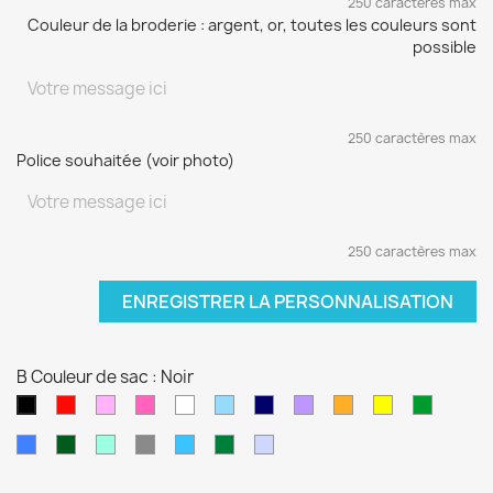
250 caractères max
Couleur de la broderie : argent, or, toutes les couleurs sont
possible
250 caractères max
Police souhaitée (voir photo)
250 caractères max
ENREGISTRER LA PERSONNALISATION
B Couleur de sac : Noir
Rouge
Rose
Rose
blanc
Bleu
Bleu
Violet
orange
jaune
vert
Noir
pâle
fushia
clair
marine
sapin
Bleu
Kaki
Vert
Gris
Bleu
Vert
Violet
électrique
d'eau
turquoise
foncé
pâle