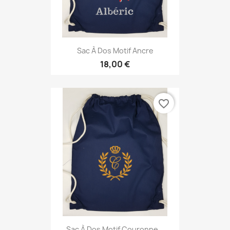
Sac À Dos Motif Ancre
18,00 €
favorite_border
Sac À Dos Motif Couronne...