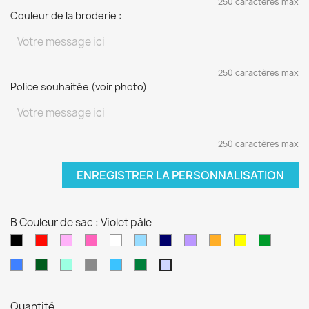
250 caractères max
Couleur de la broderie :
250 caractères max
Police souhaitée (voir photo)
250 caractères max
ENREGISTRER LA PERSONNALISATION
B Couleur de sac : Violet pâle
Noir
Rouge
Rose
Rose
blanc
Bleu
Bleu
Violet
orange
jaune
vert
pâle
fushia
clair
marine
sapin
Bleu
Kaki
Vert
Gris
Bleu
Vert
Violet
électrique
d'eau
turquoise
foncé
pâle
Quantité