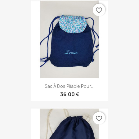
favorite_border
Sac À Dos Pliable Pour...
36,00 €
favorite_border