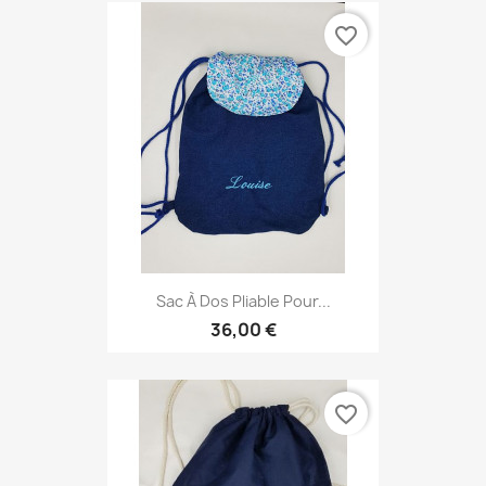
favorite_border
Sac À Dos Pliable Pour...
36,00 €
favorite_border