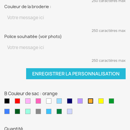
250 caractères max
Couleur de la broderie :
250 caractères max
Police souhaitée (voir photo)
250 caractères max
ENREGISTRER LA PERSONNALISATION
B Couleur de sac : orange
Noir
Rouge
Rose
Rose
blanc
Bleu
Bleu
Violet
jaune
vert
orange
pâle
fushia
clair
marine
sapin
Bleu
Kaki
Vert
Gris
Bleu
Vert
Violet
électrique
d'eau
turquoise
foncé
pâle
Quantité