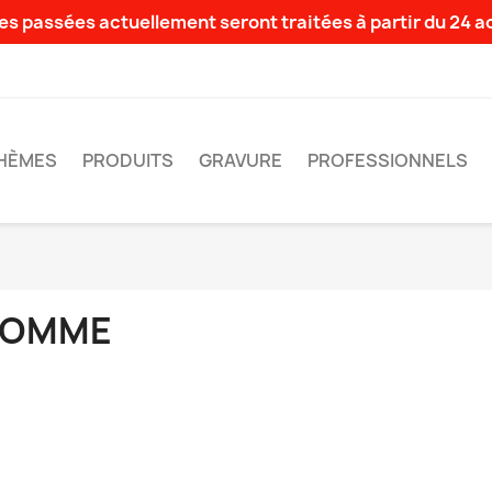
s passées actuellement seront traitées à partir du 24 
HÈMES
PRODUITS
GRAVURE
PROFESSIONNELS
OMME