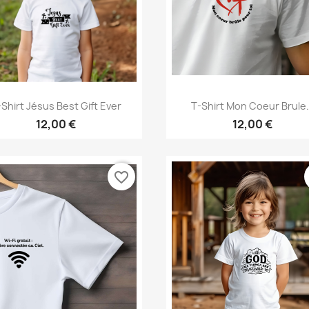
Aperçu rapide
Aperçu rapide


-Shirt Jésus Best Gift Ever
T-Shirt Mon Coeur Brule.
12,00 €
12,00 €
favorite_border