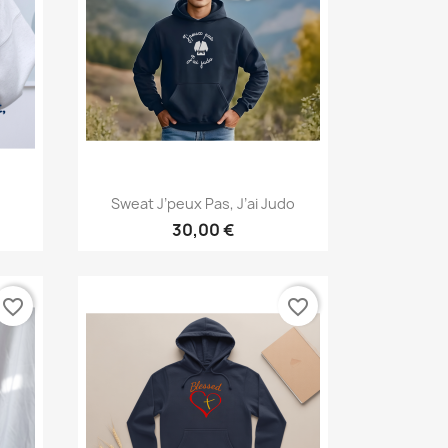
Aperçu rapide

Sweat J’peux Pas, J’ai Judo
30,00 €
favorite_border
favorite_border