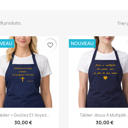
428 produits.
Trier 
VEAU
NOUVEAU
favorite_border
Aperçu rapide
Aperçu rapide


ablier « Goûtez Et Voyez...
Tablier Jésus A Multiplié..
30,00 €
30,00 €