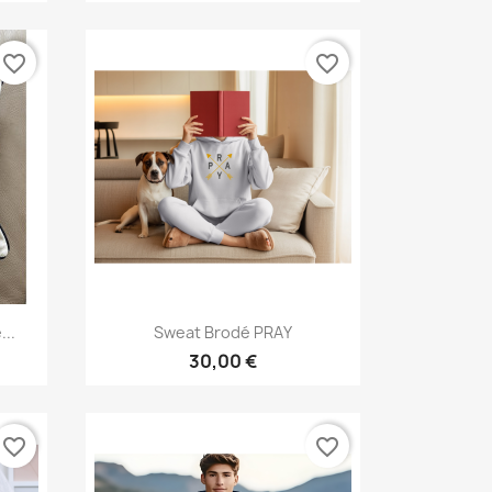
favorite_border
favorite_border
Aperçu rapide

...
Sweat Brodé PRAY
30,00 €
favorite_border
favorite_border