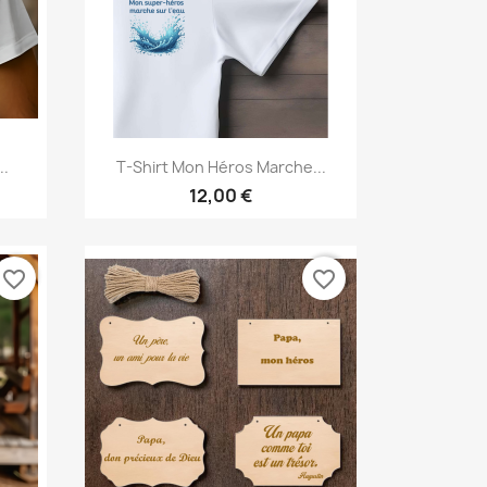
Aperçu rapide

..
T-Shirt Mon Héros Marche...
12,00 €
favorite_border
favorite_border