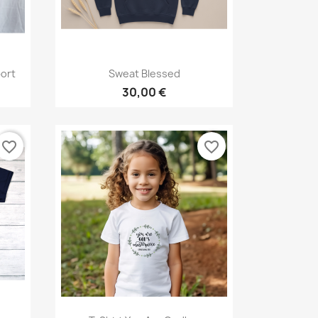
Aperçu rapide

ort
Sweat Blessed
30,00 €
favorite_border
favorite_border
Aperçu rapide