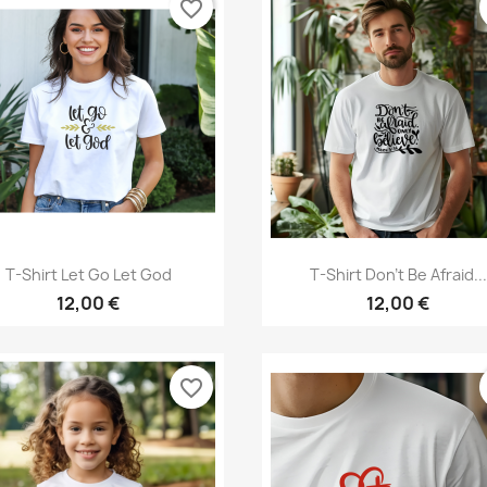
favorite_border
Aperçu rapide
Aperçu rapide


T-Shirt Let Go Let God
T-Shirt Don't Be Afraid...
12,00 €
12,00 €
favorite_border