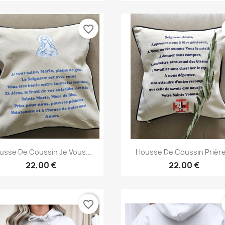
favorite_border
Aperçu rapide
Aperçu rapide


usse De Coussin Je Vous...
Housse De Coussin Prière
22,00 €
22,00 €
favorite_border