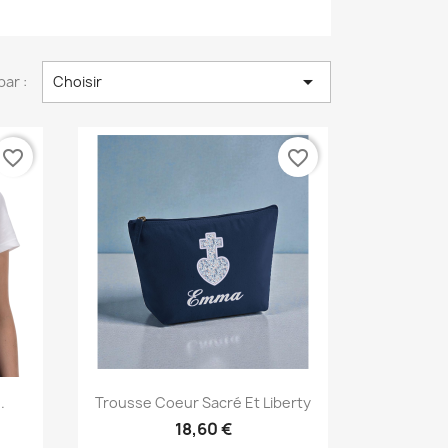

par :
Choisir
favorite_border
favorite_border
Aperçu rapide

.
Trousse Coeur Sacré Et Liberty
18,60 €