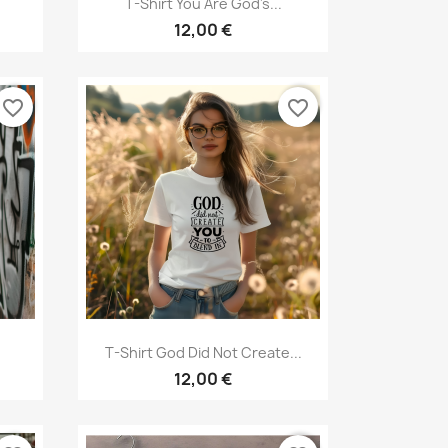

T-Shirt You Are God's...
12,00 €
favorite_border
favorite_border
Aperçu rapide

T-Shirt God Did Not Create...
12,00 €