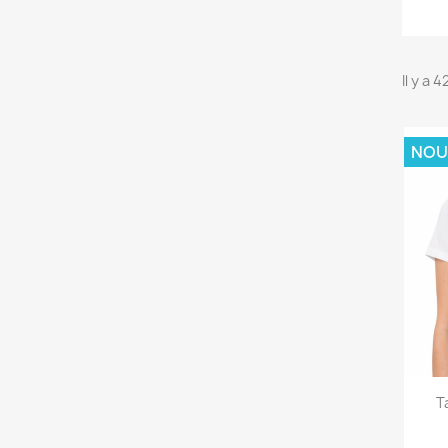
Il y a 
NOU
T