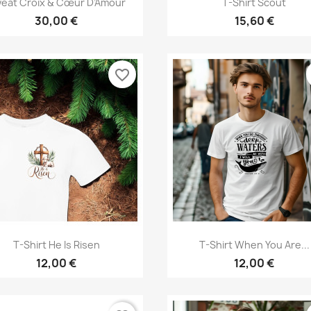


eat Croix & Cœur D’Amour
T-Shirt Scout
30,00 €
15,60 €
favorite_border
Aperçu rapide
Aperçu rapide


T-Shirt He Is Risen
T-Shirt When You Are...
12,00 €
12,00 €