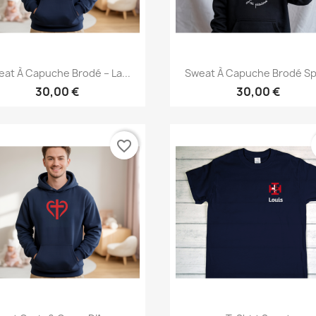
Aperçu rapide
Aperçu rapide


at À Capuche Brodé – La...
Sweat À Capuche Brodé Sp
30,00 €
30,00 €
favorite_border
Aperçu rapide
Aperçu rapide