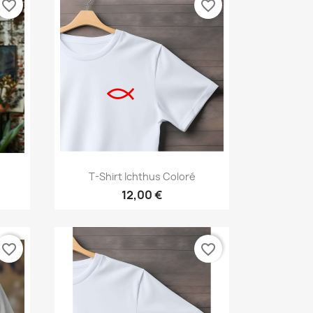
favorite_border
favorite_border
Aperçu rapide

T-Shirt Ichthus Coloré
12,00 €
favorite_border
favorite_border