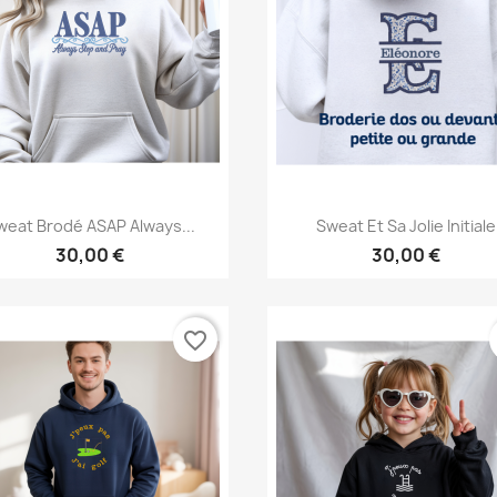
Aperçu rapide
Aperçu rapide


weat Brodé ASAP Always...
Sweat Et Sa Jolie Initiale
30,00 €
30,00 €
favorite_border