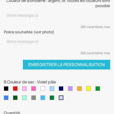
Couleur de la broderie : argent, or, toutes les couleurs sont
possible
250 caractères max
Police souhaitée (voir photo)
250 caractères max
ENREGISTRER LA PERSONNALISATION
B Couleur de sac : Violet pâle
Noir
Rouge
Rose
Rose
blanc
Bleu
Bleu
Violet
orange
jaune
vert
pâle
fushia
clair
marine
sapin
Bleu
Kaki
Vert
Gris
Bleu
Vert
Violet
électrique
d'eau
turquoise
foncé
pâle
Quantité