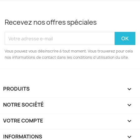
Recevez nos offres spéciales
Vous pouvez vous désinscrire à tout moment. Vous trouverez pour cela
nos informations de contact dans les conditions d'utilisation du site.
PRODUITS

NOTRE SOCIÉTÉ

VOTRE COMPTE

INFORMATIONS
keyboard_arrow_down