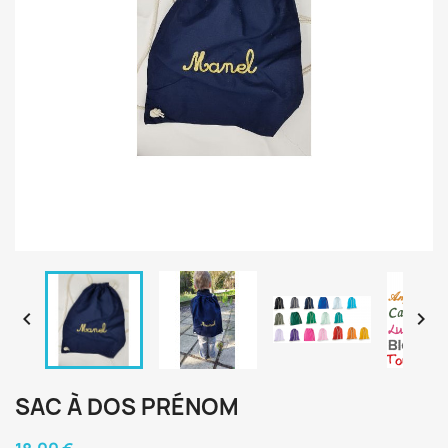


SAC À DOS PRÉNOM