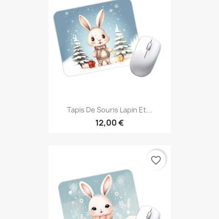
Tapis De Souris Lapin Et...
12,00 €
favorite_border