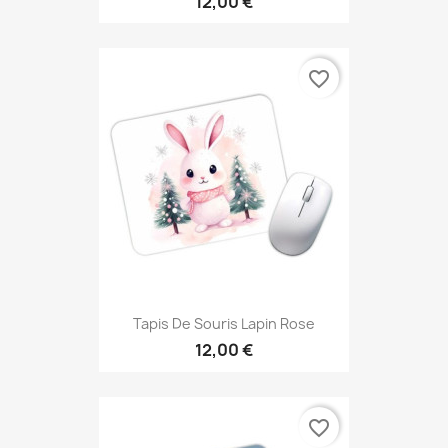
12,00 €
favorite_border
Tapis De Souris Lapin Rose
12,00 €
favorite_border