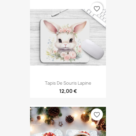
favorite_border
Tapis De Souris Lapine
12,00 €
favorite_border