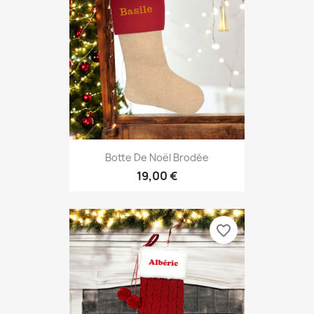
Botte De Noël Brodée
19,00 €
favorite_border