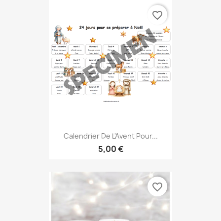
favorite_border
Calendrier De L'Avent Pour...
5,00 €
favorite_border