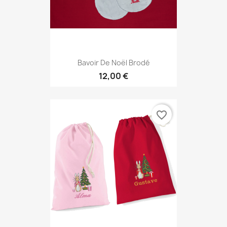
Bavoir De Noël Brodé
12,00 €
favorite_border