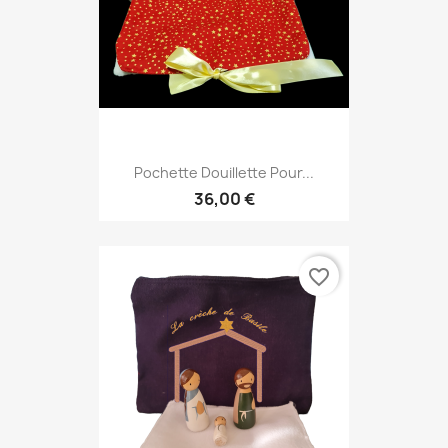
Pochette Douillette Pour...
36,00 €
favorite_border