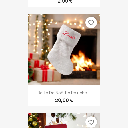
12,00 €
favorite_border
Botte De Noël En Peluche...
20,00 €
favorite_border