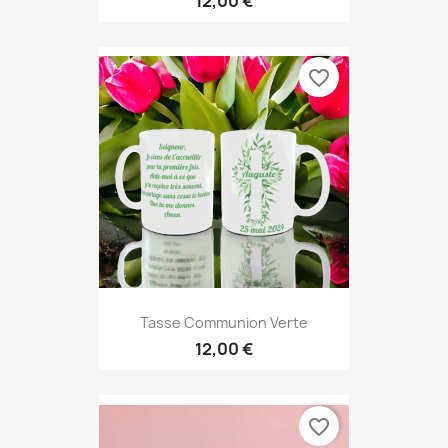
12,00 €
favorite_border
Tasse Communion Verte
12,00 €
favorite_border