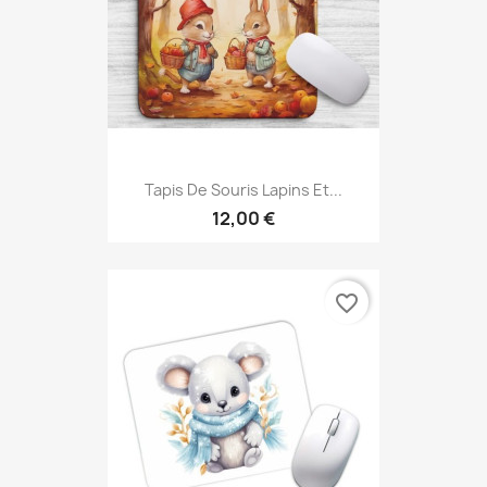
Tapis De Souris Lapins Et...
12,00 €
favorite_border