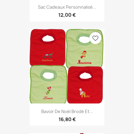
Sac Cadeaux Personnalisé...
12,00 €
favorite_border
Bavoir De Noël Brodé Et...
16,80 €