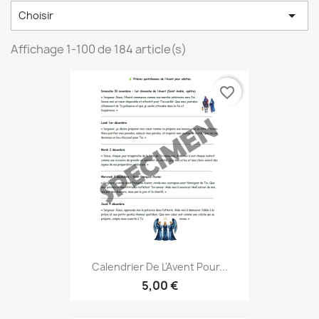

Choisir
Affichage 1-100 de 184 article(s)
favorite_border
Calendrier De L'Avent Pour...
5,00 €