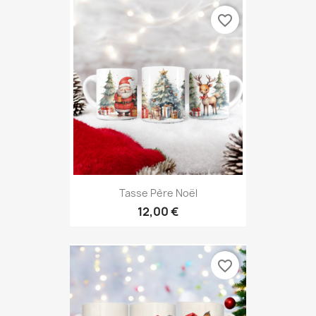
favorite_border
Tasse Père Noël
12,00 €
favorite_border