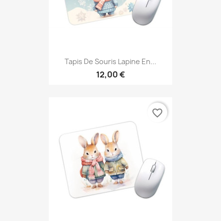
Tapis De Souris Lapine En...
12,00 €
favorite_border