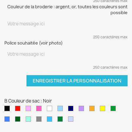
250 caractères max
Couleur de la broderie : argent, or, toutes les couleurs sont
possible
250 caractères max
Police souhaitée (voir photo)
250 caractères max
ENREGISTRER LA PERSONNALISATION
B Couleur de sac : Noir
Rouge
Rose
Rose
blanc
Bleu
Bleu
Violet
orange
jaune
vert
Noir
pâle
fushia
clair
marine
sapin
Bleu
Kaki
Vert
Gris
Bleu
Vert
Violet
électrique
d'eau
turquoise
foncé
pâle