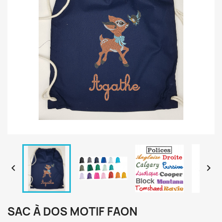


SAC À DOS MOTIF FAON