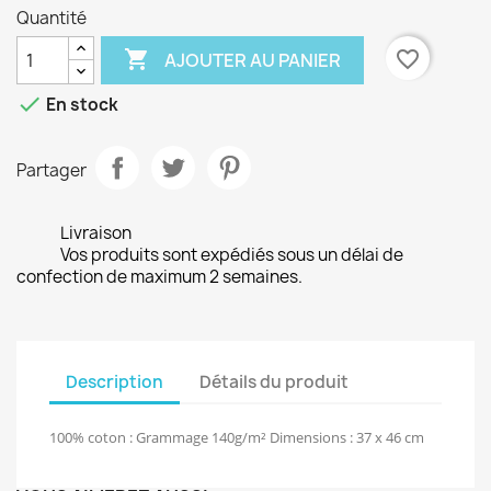
Quantité

favorite_border
AJOUTER AU PANIER

En stock
Partager
Livraison
Vos produits sont expédiés sous un délai de
confection de maximum 2 semaines.
Description
Détails du produit
100% coton : Grammage 140g/m² Dimensions : 37 x 46 cm