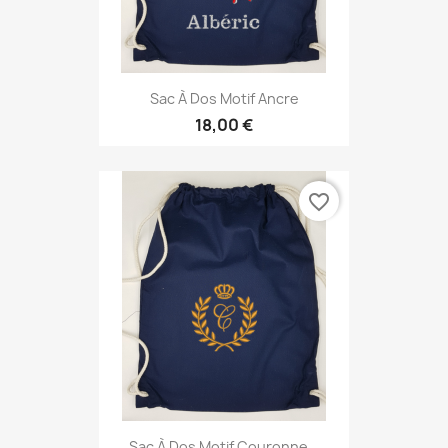
Sac À Dos Motif Ancre
18,00 €
favorite_border
Sac À Dos Motif Couronne...