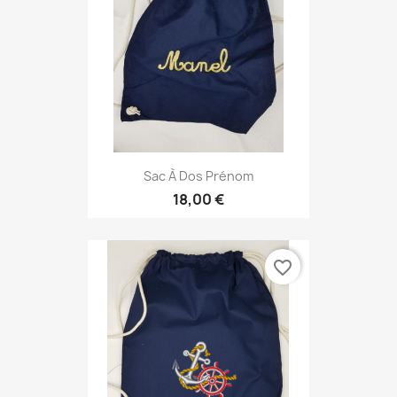
Sac À Dos Prénom
18,00 €
favorite_border