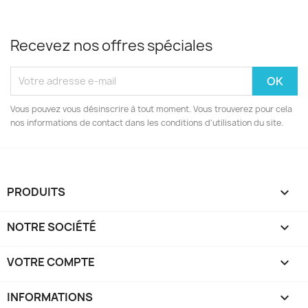
Recevez nos offres spéciales
Vous pouvez vous désinscrire à tout moment. Vous trouverez pour cela
nos informations de contact dans les conditions d'utilisation du site.
PRODUITS

NOTRE SOCIÉTÉ

VOTRE COMPTE

INFORMATIONS
keyboard_arrow_down