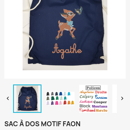


SAC À DOS MOTIF FAON