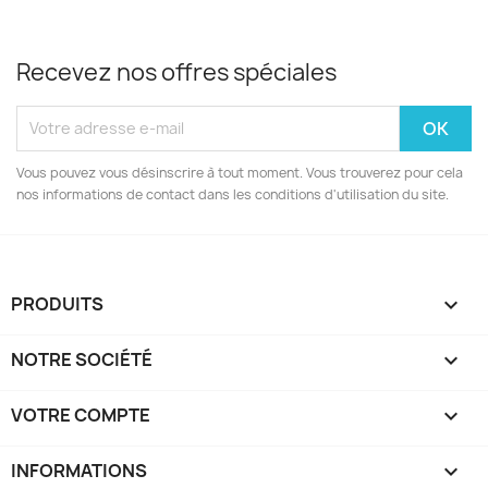
Recevez nos offres spéciales
Vous pouvez vous désinscrire à tout moment. Vous trouverez pour cela
nos informations de contact dans les conditions d'utilisation du site.
PRODUITS

NOTRE SOCIÉTÉ

VOTRE COMPTE

INFORMATIONS
keyboard_arrow_down