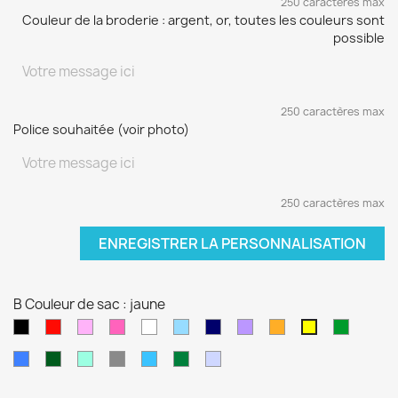
250 caractères max
Couleur de la broderie : argent, or, toutes les couleurs sont
possible
250 caractères max
Police souhaitée (voir photo)
250 caractères max
ENREGISTRER LA PERSONNALISATION
B Couleur de sac : jaune
Noir
Rouge
Rose
Rose
blanc
Bleu
Bleu
Violet
orange
vert
jaune
pâle
fushia
clair
marine
sapin
Bleu
Kaki
Vert
Gris
Bleu
Vert
Violet
électrique
d'eau
turquoise
foncé
pâle