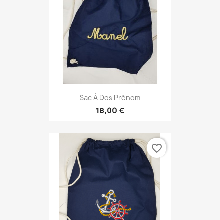
Sac À Dos Prénom
18,00 €
favorite_border