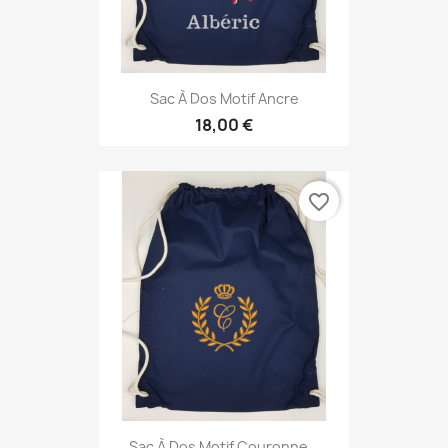
Sac À Dos Motif Ancre
18,00 €
favorite_border
Sac À Dos Motif Couronne...