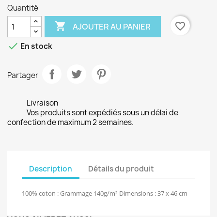
Quantité

favorite_border
AJOUTER AU PANIER

En stock
Partager
Livraison
Vos produits sont expédiés sous un délai de
confection de maximum 2 semaines.
Description
Détails du produit
100% coton : Grammage 140g/m² Dimensions : 37 x 46 cm