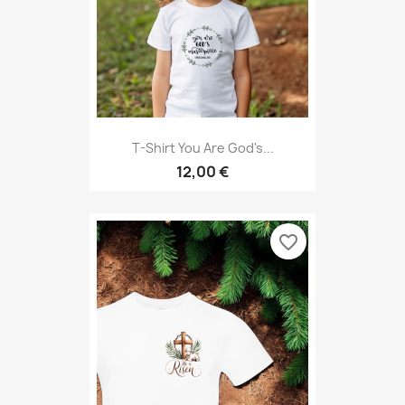
T-Shirt You Are God's...
12,00 €
favorite_border