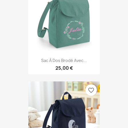
Sac À Dos Brodé Avec...
25,00 €
favorite_border