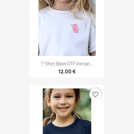
T-Shirt Base DTF Vierge...
12,00 €
favorite_border