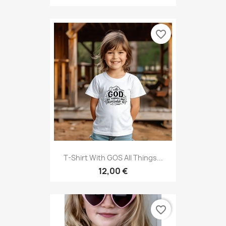
favorite_border
T-Shirt With GOS All Things...
12,00 €
favorite_border