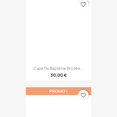
favorite_border
Cape De Baptême Brodée...
30,00 €
PROMO !
favorite_border