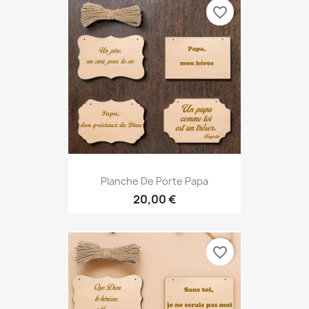
favorite_border
Planche De Porte Papa
20,00 €
favorite_border