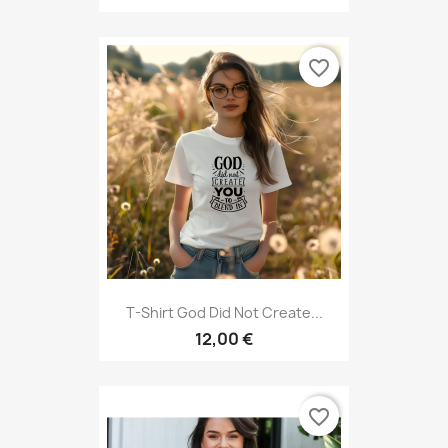
favorite_border
T-Shirt God Did Not Create...
12,00 €
favorite_border