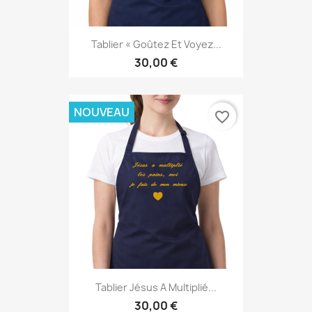
Tablier « Goûtez Et Voyez...
30,00 €
NOUVEAU
favorite_border
Tablier Jésus A Multiplié...
30,00 €