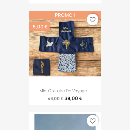
PROMO !
favorite_border
-5,00 €
Mini Oratoire De Voyage...
38,00 €
43,00 €
favorite_border