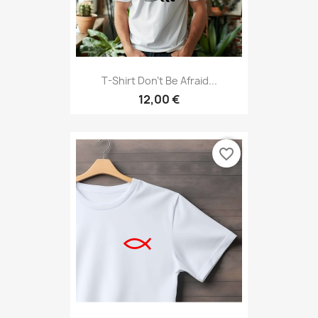
T-Shirt Don't Be Afraid...
12,00 €
favorite_border