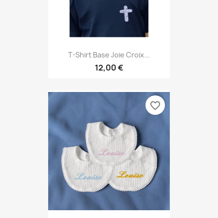
T-Shirt Base Joie Croix...
12,00 €
favorite_border