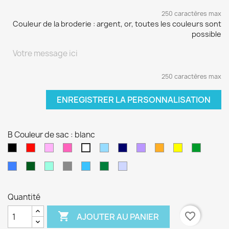
250 caractères max
Couleur de la broderie : argent, or, toutes les couleurs sont
possible
250 caractères max
ENREGISTRER LA PERSONNALISATION
B Couleur de sac : blanc
Noir
Rouge
Rose
Rose
Bleu
Bleu
Violet
orange
jaune
vert
blanc
pâle
fushia
clair
marine
sapin
Bleu
Kaki
Vert
Gris
Bleu
Vert
Violet
électrique
d'eau
turquoise
foncé
pâle
Quantité

favorite_border
AJOUTER AU PANIER