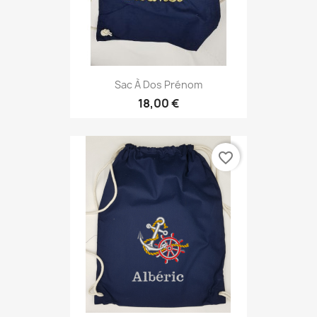
Sac À Dos Prénom
18,00 €
favorite_border