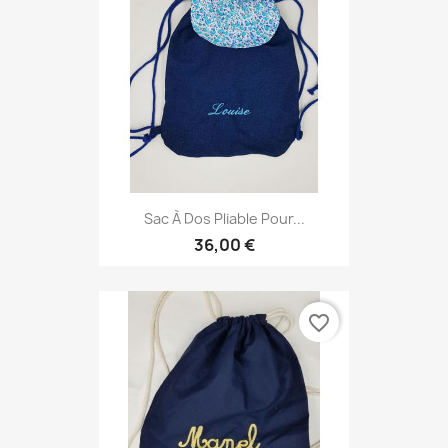
Sac À Dos Pliable Pour...
36,00 €
favorite_border