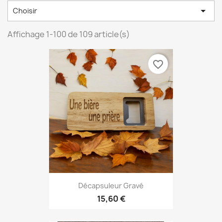

Choisir
Affichage 1-100 de 109 article(s)
favorite_border
Décapsuleur Gravé
15,60 €