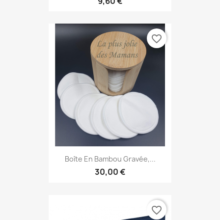
9,60 €
favorite_border
Boîte En Bambou Gravée,...
30,00 €
favorite_border