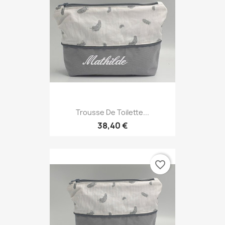
Trousse De Toilette...
38,40 €
favorite_border