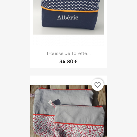
Trousse De Toilette...
34,80 €
favorite_border