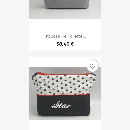
Trousse De Toilette...
38,40 €
favorite_border