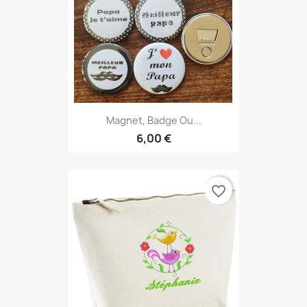
Magnet, Badge Ou...
6,00 €
favorite_border