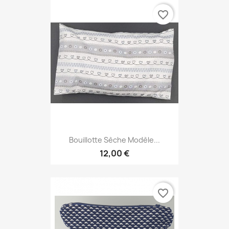
favorite_border
Bouillotte Sèche Modèle...
12,00 €
favorite_border