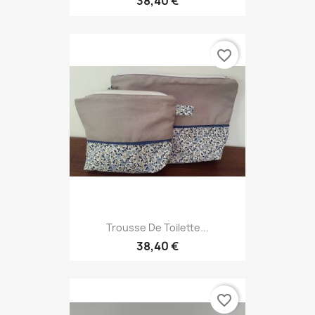
38,40 €
favorite_border
Trousse De Toilette...
38,40 €
favorite_border