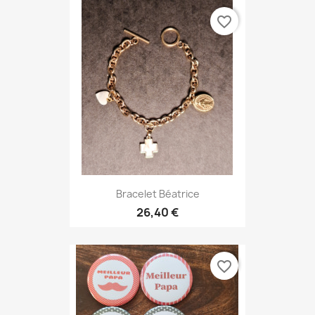
favorite_border
Bracelet Béatrice
26,40 €
favorite_border