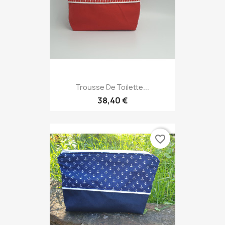
Trousse De Toilette...
38,40 €
favorite_border