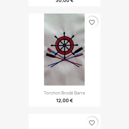
30,00 €
favorite_border
Torchon Brodé Barre
12,00 €
favorite_border