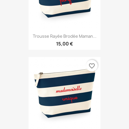
Trousse Rayée Brodée Maman...
15,00 €
favorite_border