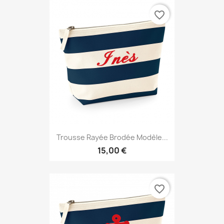
favorite_border
Trousse Rayée Brodée Modèle...
15,00 €
favorite_border