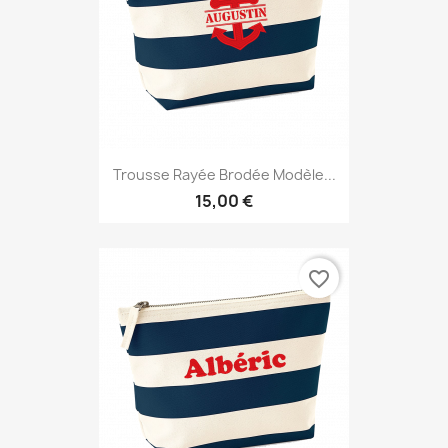
Trousse Rayée Brodée Modèle...
15,00 €
favorite_border