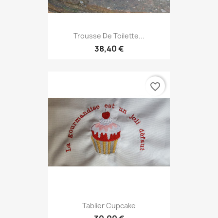
Trousse De Toilette...
38,40 €
favorite_border
Tablier Cupcake