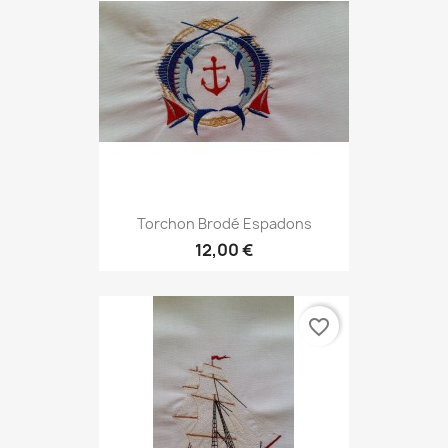
Torchon Brodé Espadons
12,00 €
favorite_border