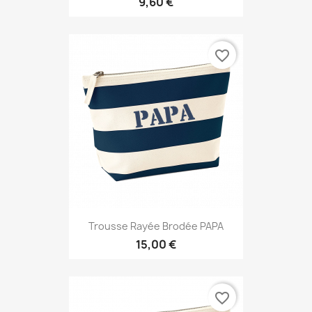
9,60 €
favorite_border
Trousse Rayée Brodée PAPA
15,00 €
favorite_border