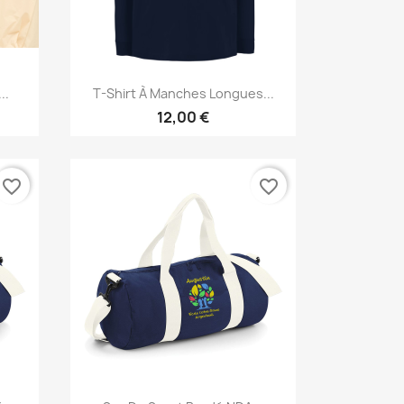
Aperçu rapide

..
T-Shirt À Manches Longues...
12,00 €
favorite_border
favorite_border
Aperçu rapide