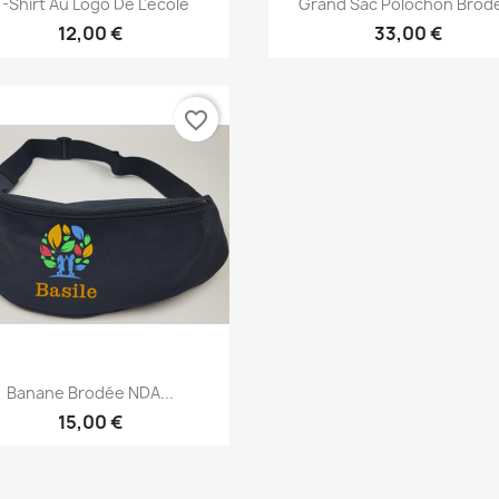


-Shirt Au Logo De L'école
Grand Sac Polochon Brodé
12,00 €
33,00 €
favorite_border
Aperçu rapide

Banane Brodée NDA...
15,00 €