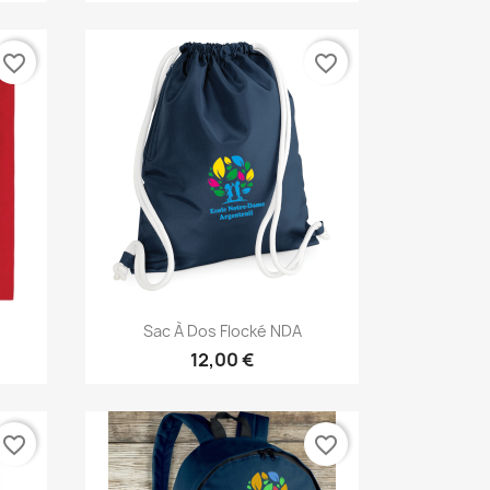
favorite_border
favorite_border
Aperçu rapide

Sac À Dos Flocké NDA
12,00 €
favorite_border
favorite_border