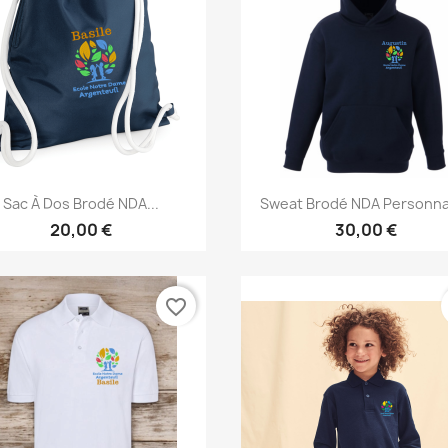
Aperçu rapide
Aperçu rapide


Sac À Dos Brodé NDA...
Sweat Brodé NDA Personna
20,00 €
30,00 €
favorite_border