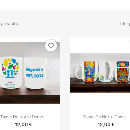
16 produits.
Trier 
favorite_border
Aperçu rapide
Aperçu rapide


Tasse De Notre Dame...
Tasse De Notre Dame...
12,00 €
12,00 €