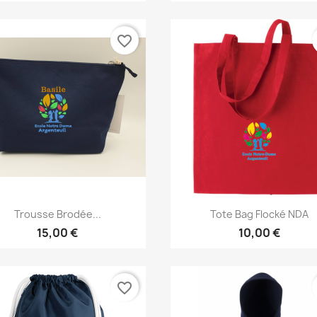
favorite_border
Aperçu rapide
Aperçu rapide


Trousse Brodée...
Tote Bag Flocké NDA
15,00 €
10,00 €
favorite_border