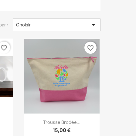

par :
Choisir
favorite_border
favorite_border
Aperçu rapide

Trousse Brodée...
15,00 €