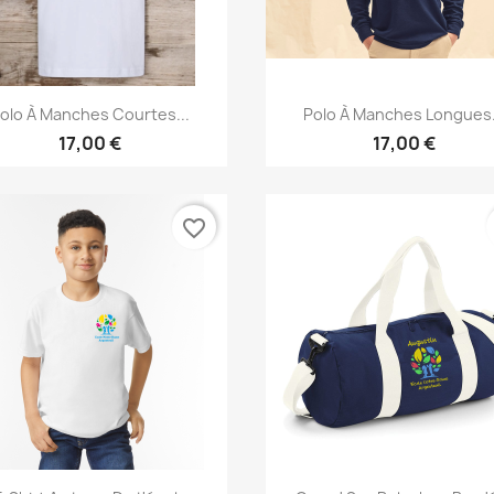
Aperçu rapide
Aperçu rapide


olo À Manches Courtes...
Polo À Manches Longues.
17,00 €
17,00 €
favorite_border
Aperçu rapide
Aperçu rapide