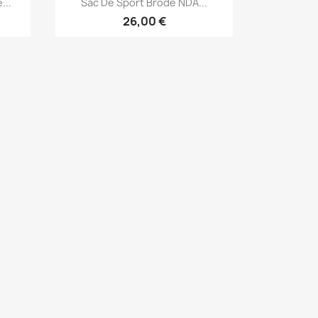

...
Sac De Sport Brodé NDA...
26,00 €