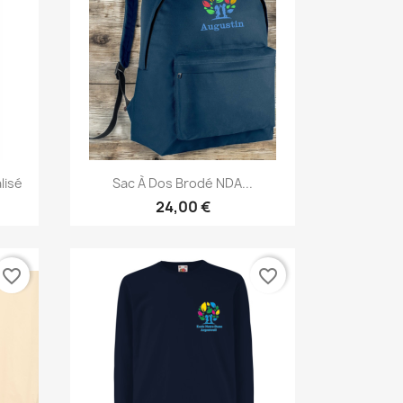
Aperçu rapide

lisé
Sac À Dos Brodé NDA...
24,00 €
favorite_border
favorite_border