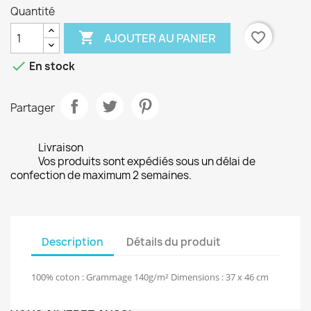
Quantité

favorite_border
AJOUTER AU PANIER

En stock
Partager
Livraison
Vos produits sont expédiés sous un délai de
confection de maximum 2 semaines.
Description
Détails du produit
100% coton : Grammage 140g/m² Dimensions : 37 x 46 cm