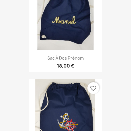
Sac À Dos Prénom
18,00 €
favorite_border