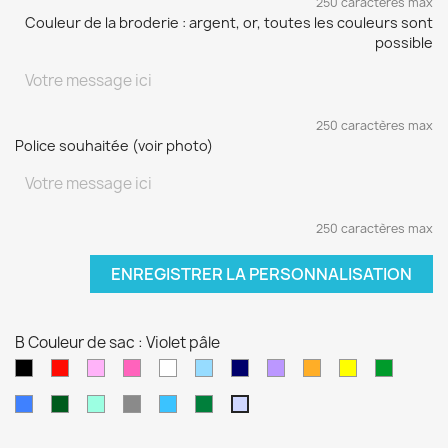
250 caractères max
Couleur de la broderie : argent, or, toutes les couleurs sont
possible
250 caractères max
Police souhaitée (voir photo)
250 caractères max
ENREGISTRER LA PERSONNALISATION
B Couleur de sac : Violet pâle
Noir
Rouge
Rose
Rose
blanc
Bleu
Bleu
Violet
orange
jaune
vert
pâle
fushia
clair
marine
sapin
Bleu
Kaki
Vert
Gris
Bleu
Vert
Violet
électrique
d'eau
turquoise
foncé
pâle