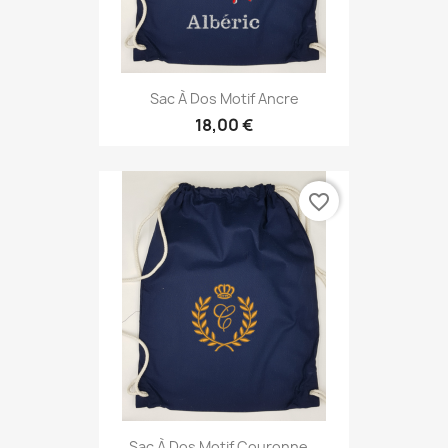
Sac À Dos Motif Ancre
18,00 €
favorite_border
Sac À Dos Motif Couronne...