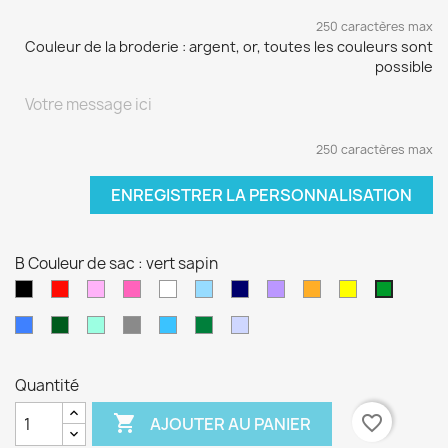
250 caractères max
Couleur de la broderie : argent, or, toutes les couleurs sont
possible
250 caractères max
ENREGISTRER LA PERSONNALISATION
B Couleur de sac : vert sapin
Noir
Rouge
Rose
Rose
blanc
Bleu
Bleu
Violet
orange
jaune
vert
pâle
fushia
clair
marine
sapin
Bleu
Kaki
Vert
Gris
Bleu
Vert
Violet
électrique
d'eau
turquoise
foncé
pâle
Quantité

favorite_border
AJOUTER AU PANIER