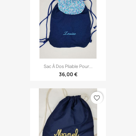
Sac À Dos Pliable Pour...
36,00 €
favorite_border