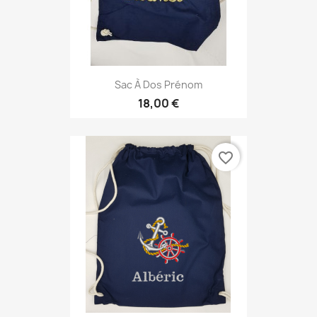
Sac À Dos Prénom
18,00 €
favorite_border