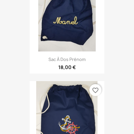
Sac À Dos Prénom
18,00 €
favorite_border