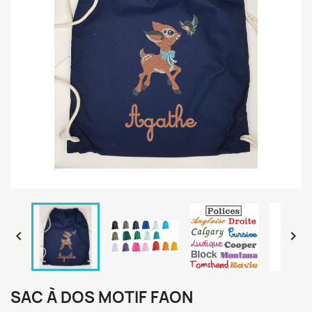


SAC À DOS MOTIF FAON