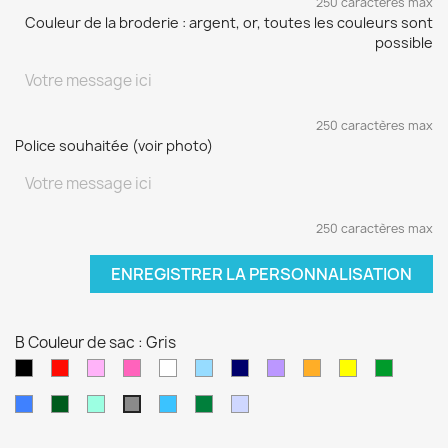
250 caractères max
Couleur de la broderie : argent, or, toutes les couleurs sont
possible
250 caractères max
Police souhaitée (voir photo)
250 caractères max
ENREGISTRER LA PERSONNALISATION
B Couleur de sac : Gris
Noir
Rouge
Rose
Rose
blanc
Bleu
Bleu
Violet
orange
jaune
vert
pâle
fushia
clair
marine
sapin
Bleu
Kaki
Vert
Bleu
Vert
Violet
Gris
électrique
d'eau
turquoise
foncé
pâle