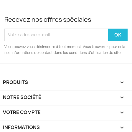
Recevez nos offres spéciales
Vous pouvez vous désinscrire à tout moment. Vous trouverez pour cela
nos informations de contact dans les conditions d'utilisation du site.
PRODUITS

NOTRE SOCIÉTÉ

VOTRE COMPTE

INFORMATIONS
keyboard_arrow_down