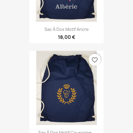
Sac À Dos Motif Ancre
18,00 €
favorite_border
Sac À Dos Motif Couronne...