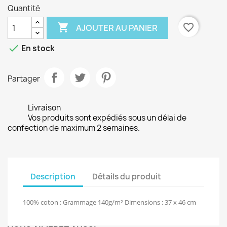
Quantité

favorite_border
AJOUTER AU PANIER

En stock
Partager
Livraison
Vos produits sont expédiés sous un délai de
confection de maximum 2 semaines.
Description
Détails du produit
100% coton : Grammage 140g/m² Dimensions : 37 x 46 cm