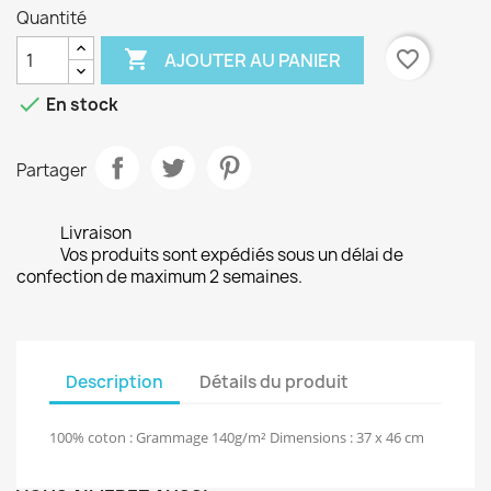
Quantité

favorite_border
AJOUTER AU PANIER

En stock
Partager
Livraison
Vos produits sont expédiés sous un délai de
confection de maximum 2 semaines.
Description
Détails du produit
100% coton : Grammage 140g/m² Dimensions : 37 x 46 cm