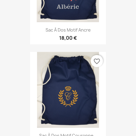
Sac À Dos Motif Ancre
18,00 €
favorite_border
Sac À Dos Motif Couronne...