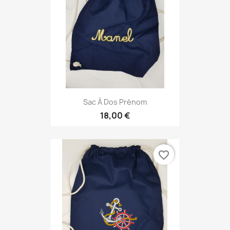
Sac À Dos Prénom
18,00 €
favorite_border