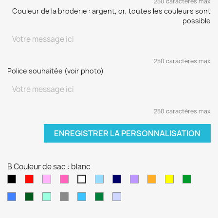
250 caractères max
Couleur de la broderie : argent, or, toutes les couleurs sont
possible
250 caractères max
Police souhaitée (voir photo)
250 caractères max
ENREGISTRER LA PERSONNALISATION
B Couleur de sac : blanc
Noir
Rouge
Rose
Rose
Bleu
Bleu
Violet
orange
jaune
vert
blanc
pâle
fushia
clair
marine
sapin
Bleu
Kaki
Vert
Gris
Bleu
Vert
Violet
électrique
d'eau
turquoise
foncé
pâle