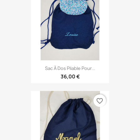
Sac À Dos Pliable Pour...
36,00 €
favorite_border