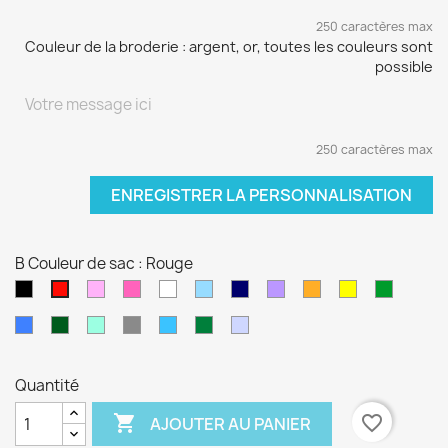
250 caractères max
Couleur de la broderie : argent, or, toutes les couleurs sont
possible
250 caractères max
ENREGISTRER LA PERSONNALISATION
B Couleur de sac : Rouge
Noir
Rose
Rose
blanc
Bleu
Bleu
Violet
orange
jaune
vert
Rouge
pâle
fushia
clair
marine
sapin
Bleu
Kaki
Vert
Gris
Bleu
Vert
Violet
électrique
d'eau
turquoise
foncé
pâle
Quantité

favorite_border
AJOUTER AU PANIER