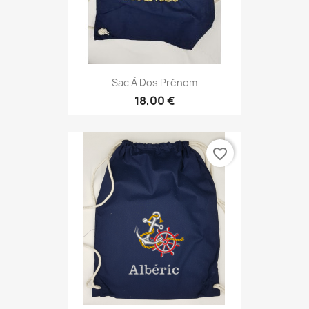
Sac À Dos Prénom
18,00 €
favorite_border