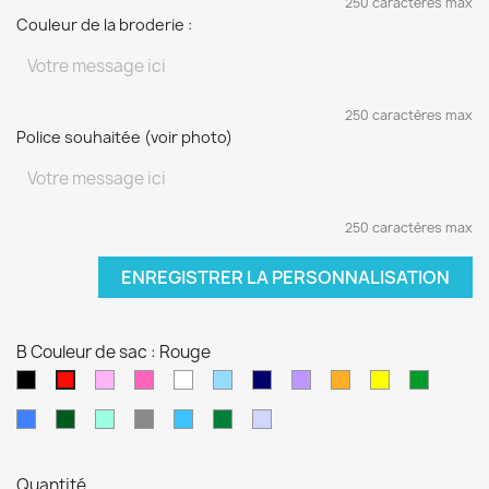
250 caractères max
Couleur de la broderie :
250 caractères max
Police souhaitée (voir photo)
250 caractères max
ENREGISTRER LA PERSONNALISATION
B Couleur de sac : Rouge
Noir
Rose
Rose
blanc
Bleu
Bleu
Violet
orange
jaune
vert
Rouge
pâle
fushia
clair
marine
sapin
Bleu
Kaki
Vert
Gris
Bleu
Vert
Violet
électrique
d'eau
turquoise
foncé
pâle
Quantité