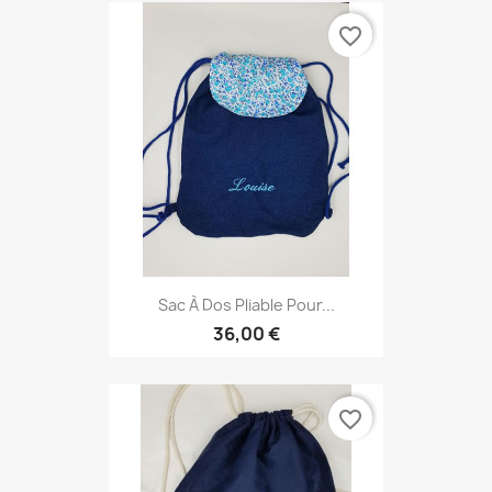
favorite_border
Sac À Dos Pliable Pour...
36,00 €
favorite_border