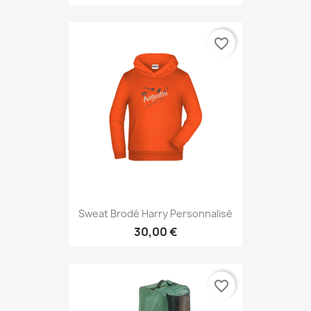
favorite_border
Sweat Brodé Harry Personnalisé
30,00 €
favorite_border