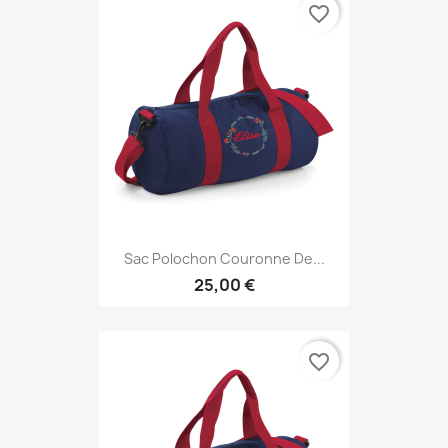
favorite_border
Sac Polochon Couronne De...
25,00 €
favorite_border