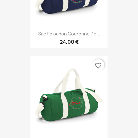
Sac Polochon Couronne De...
24,00 €
favorite_border