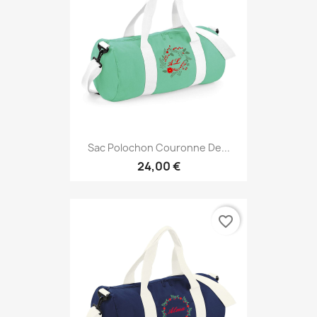
Sac Polochon Couronne De...
24,00 €
favorite_border