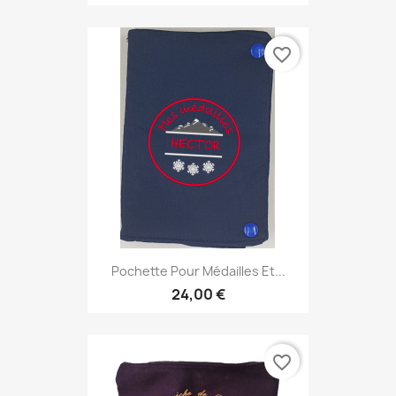
favorite_border
Pochette Pour Médailles Et...
24,00 €
favorite_border