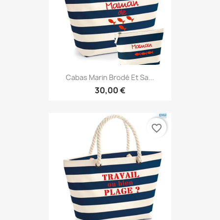
Cabas Marin Brodé Et Sa...
30,00 €
favorite_border