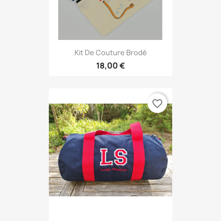
Kit De Couture Brodé
18,00 €
favorite_border