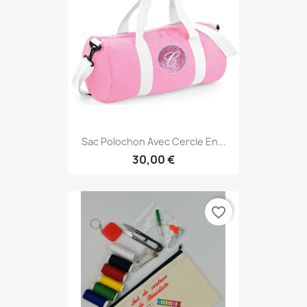
Sac Polochon Avec Cercle En...
30,00 €
favorite_border