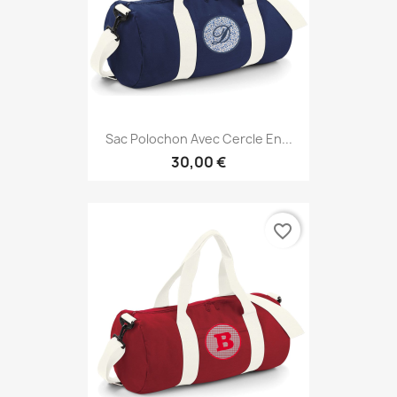
Sac Polochon Avec Cercle En...
30,00 €
favorite_border