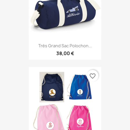
Très Grand Sac Polochon...
38,00 €
favorite_border