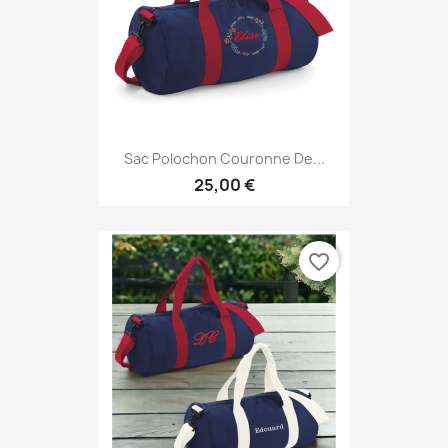
Sac Polochon Couronne De...
25,00 €
favorite_border