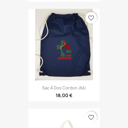
favorite_border
Sac À Dos Cordon JMJ
18,00 €
favorite_border