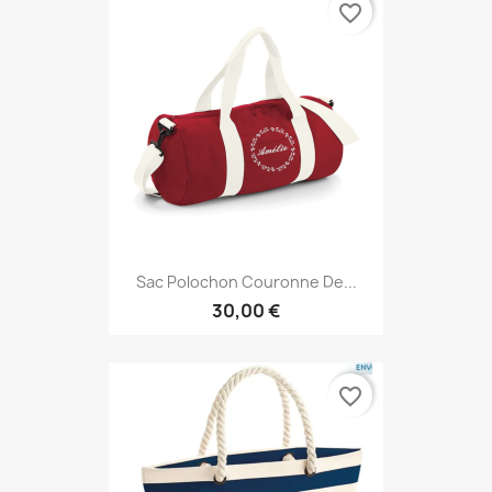
favorite_border
Sac Polochon Couronne De...
30,00 €
favorite_border