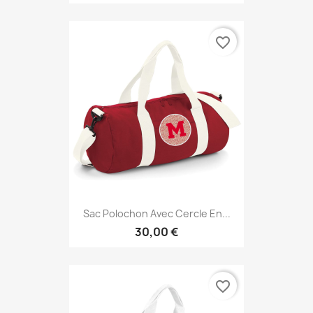
favorite_border
Sac Polochon Avec Cercle En...
30,00 €
favorite_border