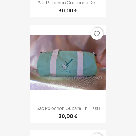
Sac Polochon Couronne De...
30,00 €
favorite_border
Sac Polochon Guitare En Tissu
30,00 €