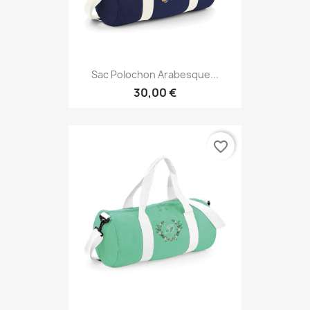
Sac Polochon Arabesque...
30,00 €
favorite_border