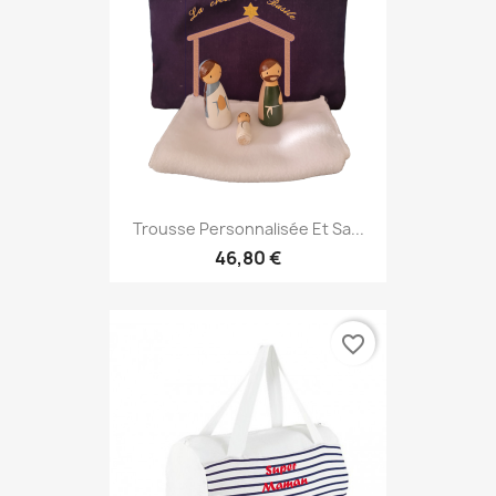
Trousse Personnalisée Et Sa...
46,80 €
favorite_border