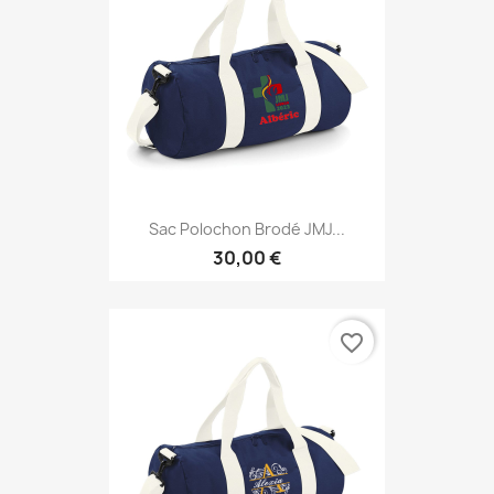
Sac Polochon Brodé JMJ...
30,00 €
favorite_border