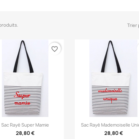
5 produits.
Trier 
favorite_border
Aperçu rapide
Aperçu rapide


Sac Rayé Super Mamie
Sac Rayé Mademoiselle Un
28,80 €
28,80 €