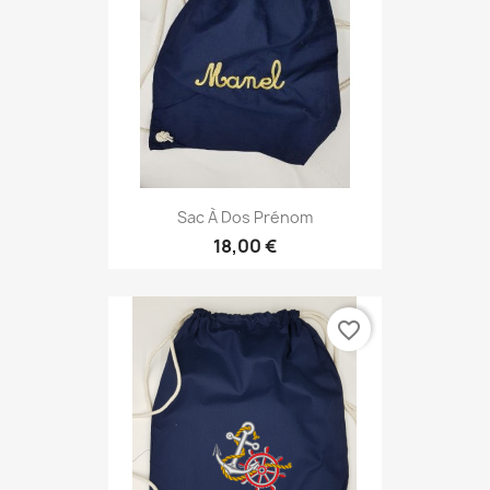
Sac À Dos Prénom
18,00 €
favorite_border