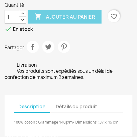
Quantité

favorite_border
AJOUTER AU PANIER

En stock
Partager
Livraison
Vos produits sont expédiés sous un délai de
confection de maximum 2 semaines.
Description
Détails du produit
100% coton : Grammage 140g/m² Dimensions : 37 x 46 cm