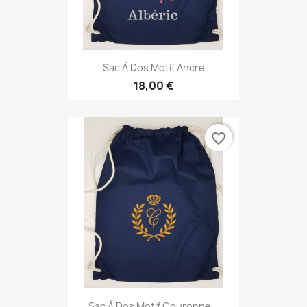
Sac À Dos Motif Ancre
18,00 €
favorite_border
Sac À Dos Motif Couronne...