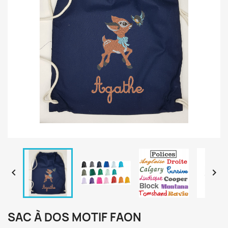


SAC À DOS MOTIF FAON