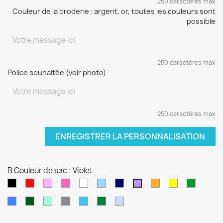
250 caractères max
Couleur de la broderie : argent, or, toutes les couleurs sont
possible
250 caractères max
Police souhaitée (voir photo)
250 caractères max
ENREGISTRER LA PERSONNALISATION
B Couleur de sac : Violet
Noir
Rouge
Rose
Rose
blanc
Bleu
Bleu
orange
jaune
vert
Violet
pâle
fushia
clair
marine
sapin
Bleu
Kaki
Vert
Gris
Bleu
Vert
Violet
électrique
d'eau
turquoise
foncé
pâle