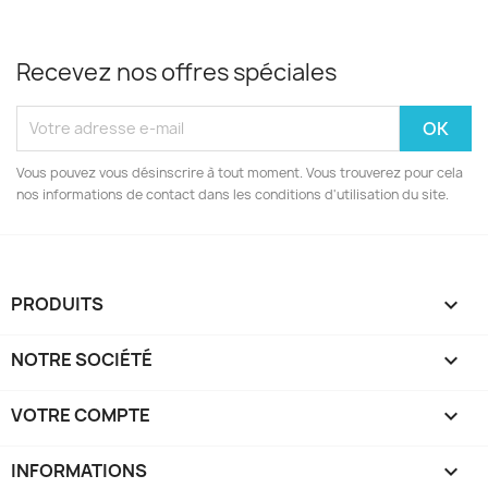
Recevez nos offres spéciales
Vous pouvez vous désinscrire à tout moment. Vous trouverez pour cela
nos informations de contact dans les conditions d'utilisation du site.
PRODUITS

NOTRE SOCIÉTÉ

VOTRE COMPTE

INFORMATIONS
keyboard_arrow_down