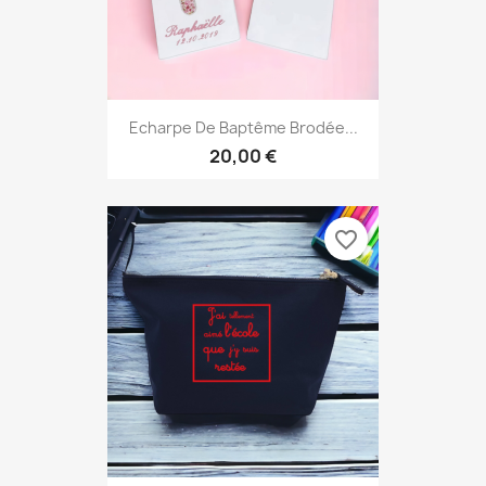
Echarpe De Baptême Brodée...
20,00 €
favorite_border