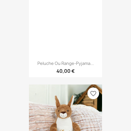
Peluche Ou Range-Pyjama...
40,00 €
favorite_border