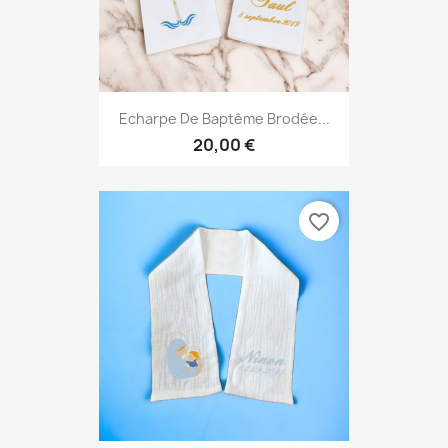
Echarpe De Baptême Brodée...
20,00 €
favorite_border