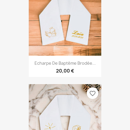
Echarpe De Baptême Brodée...
20,00 €
favorite_border