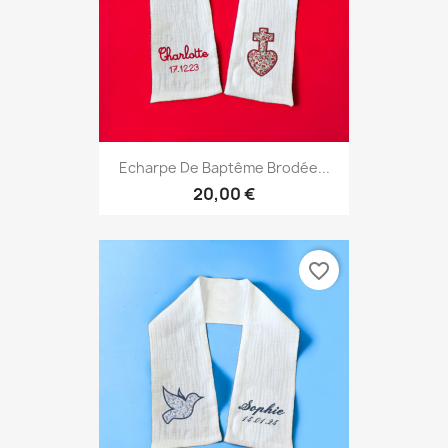
Echarpe De Baptême Brodée...
20,00 €
favorite_border