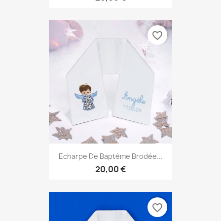
favorite_border
Echarpe De Baptême Brodée...
20,00 €
favorite_border