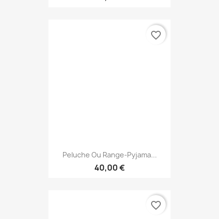
favorite_border
Peluche Ou Range-Pyjama...
40,00 €
favorite_border