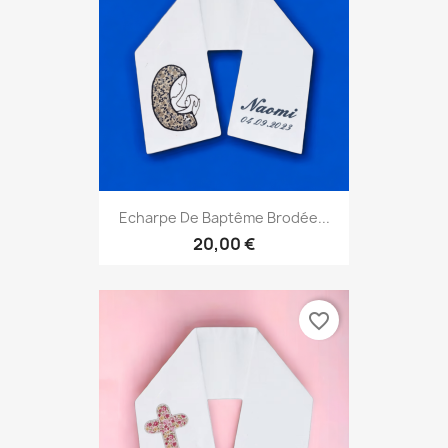
Echarpe De Baptême Brodée...
20,00 €
favorite_border