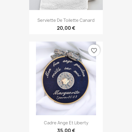
Serviette De Toilette Canard
20,00 €
favorite_border
Cadre Ange Et Liberty
35,00 €