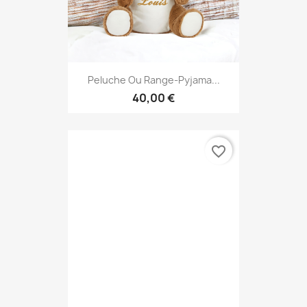
Peluche Ou Range-Pyjama...
40,00 €
favorite_border