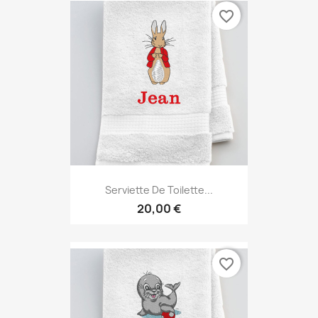
favorite_border
Serviette De Toilette...
20,00 €
favorite_border