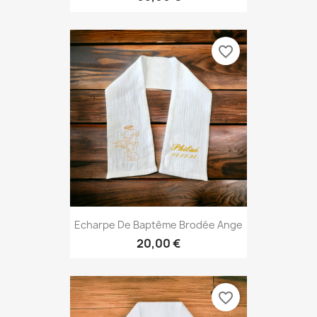
favorite_border
Echarpe De Baptême Brodée Ange
20,00 €
favorite_border