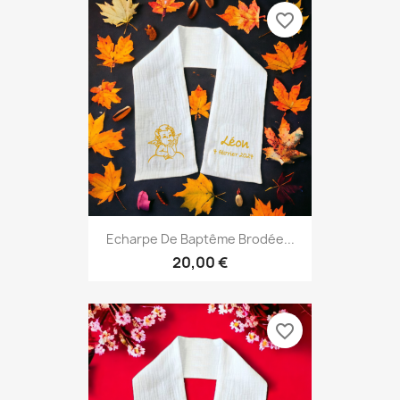
favorite_border
Echarpe De Baptême Brodée...
20,00 €
favorite_border