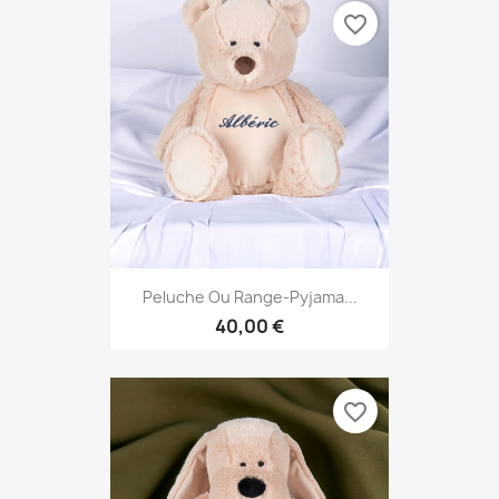
favorite_border
Peluche Ou Range-Pyjama...
40,00 €
favorite_border