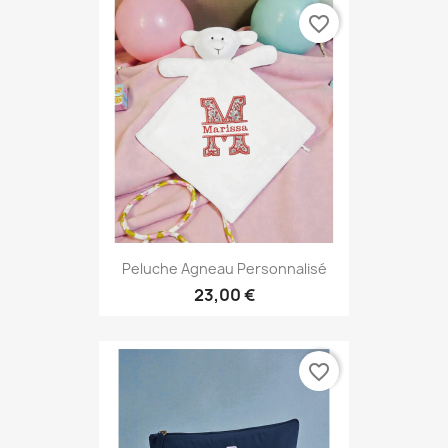
favorite_border
Peluche Agneau Personnalisé
23,00 €
favorite_border