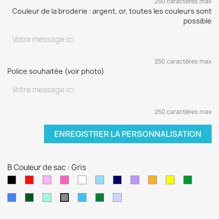
250 caractères max
Couleur de la broderie : argent, or, toutes les couleurs sont
possible
250 caractères max
Police souhaitée (voir photo)
250 caractères max
ENREGISTRER LA PERSONNALISATION
B Couleur de sac : Gris
Noir
Rouge
Rose
Rose
blanc
Bleu
Bleu
Violet
orange
jaune
vert
pâle
fushia
clair
marine
sapin
Bleu
Kaki
Vert
Bleu
Vert
Violet
Gris
électrique
d'eau
turquoise
foncé
pâle