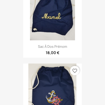
Sac À Dos Prénom
18,00 €
favorite_border