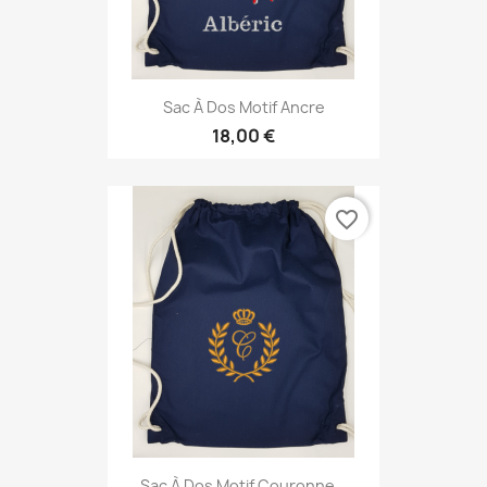
Sac À Dos Motif Ancre
18,00 €
favorite_border
Sac À Dos Motif Couronne...