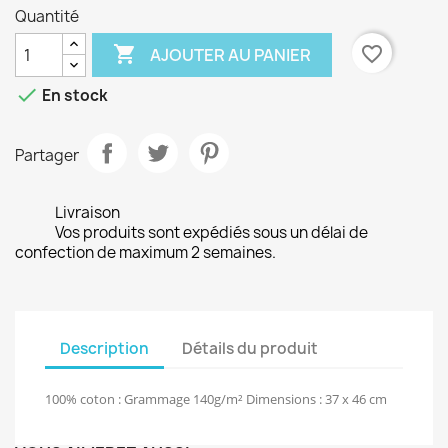
Quantité

favorite_border
AJOUTER AU PANIER

En stock
Partager
Livraison
Vos produits sont expédiés sous un délai de
confection de maximum 2 semaines.
Description
Détails du produit
100% coton : Grammage 140g/m² Dimensions : 37 x 46 cm