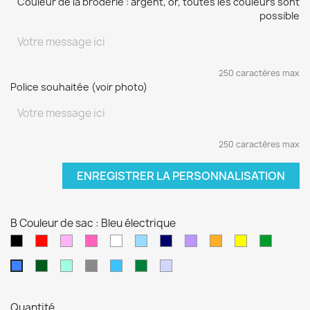
Couleur de la broderie : argent, or, toutes les couleurs sont
possible
250 caractères max
Police souhaitée (voir photo)
250 caractères max
ENREGISTRER LA PERSONNALISATION
B Couleur de sac : Bleu électrique
Noir
Rouge
Rose
Rose
blanc
Bleu
Bleu
Violet
orange
jaune
vert
pâle
fushia
clair
marine
sapin
Kaki
Vert
Gris
Bleu
Vert
Violet
Bleu
d'eau
turquoise
foncé
pâle
électrique
Quantité