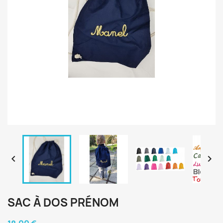


SAC À DOS PRÉNOM