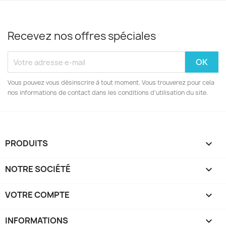
Recevez nos offres spéciales
Vous pouvez vous désinscrire à tout moment. Vous trouverez pour cela
nos informations de contact dans les conditions d'utilisation du site.
PRODUITS

NOTRE SOCIÉTÉ

VOTRE COMPTE

INFORMATIONS
keyboard_arrow_down