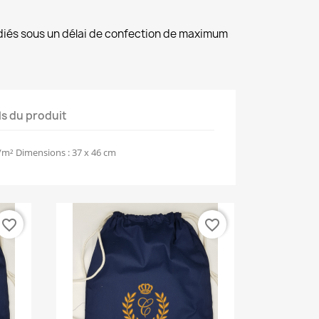
diés sous un délai de confection de maximum
ls du produit
m² Dimensions : 37 x 46 cm
favorite_border
favorite_border