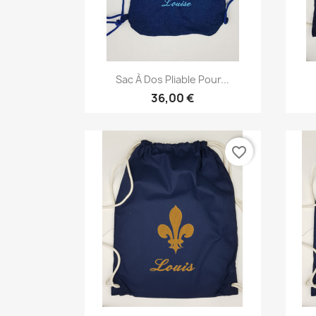
Aperçu rapide

Sac À Dos Pliable Pour...
36,00 €
favorite_border