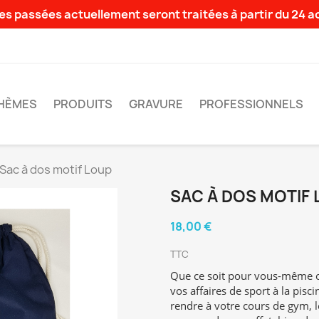
s passées actuellement seront traitées à partir du 24 
HÈMES
PRODUITS
GRAVURE
PROFESSIONNELS
Sac à dos motif Loup
SAC À DOS MOTIF
18,00 €
TTC
Que ce soit pour vous-même o
vos affaires de sport à la pisc
rendre à votre cours de gym, le