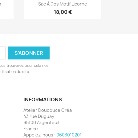
Aperçu rapide

n
Sac À Dos Motif Licorne
13
+13
18,00 €
ous trouverez pour cela nos
ilisation du site.
INFORMATIONS
Atelier Doudouce Créa
43 rue Duguay
95100 Argenteuil
France
Appelez-nous :
0603010201