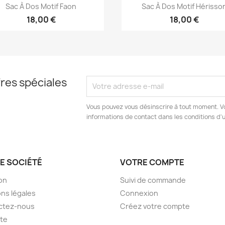
Aperçu rapide
Aperçu rapide


Sac À Dos Motif Faon
Sac À Dos Motif Hérisso
+13
+
18,00 €
18,00 €
res spéciales
Vous pouvez vous désinscrire à tout moment. V
informations de contact dans les conditions d'ut
E SOCIÉTÉ
VOTRE COMPTE
son
Suivi de commande
ns légales
Connexion
ctez-nous
Créez votre compte
ite