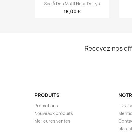
Aperçu rapide

Sac À Dos Motif Fleur De Lys
+13
18,00 €
Recevez nos off
PRODUITS
NOTR
Promotions
Livrai
Nouveaux produits
Mentio
Meilleures ventes
Conta
plan-s