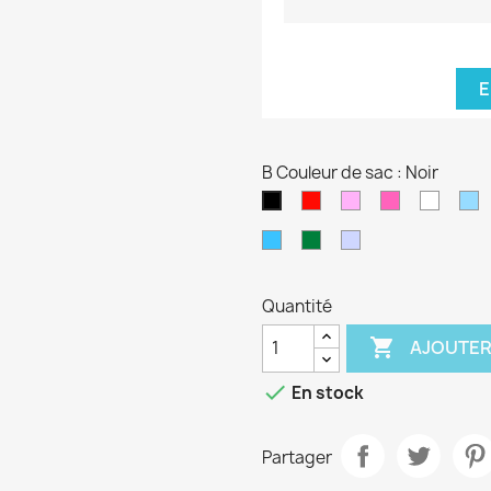
E
B Couleur de sac : Noir
Rouge
Rose
Rose
blanc
B
Noir
pâle
fushia
cl
Bleu
Vert
Violet
turquoise
foncé
pâle
Quantité

AJOUTER

En stock
Partager