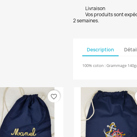
Livraison
Vos produits sont expé
2 semaines.
Description
Détai
100% coton : Grammage 140g/
favorite_border