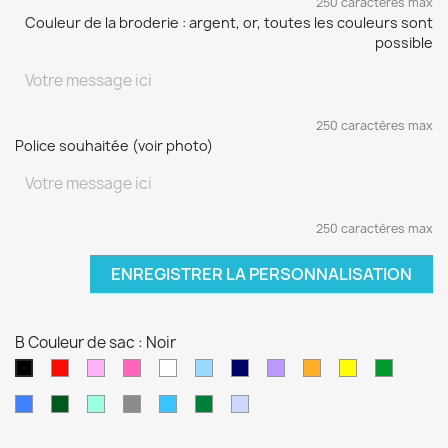
250 caractères max
Couleur de la broderie : argent, or, toutes les couleurs sont
possible
250 caractères max
Police souhaitée (voir photo)
250 caractères max
ENREGISTRER LA PERSONNALISATION
B Couleur de sac : Noir
Rouge
Rose
Rose
blanc
Bleu
Bleu
Violet
orange
jaune
vert
Noir
pâle
fushia
clair
marine
sapin
Bleu
Kaki
Vert
Gris
Bleu
Vert
Violet
électrique
d'eau
turquoise
foncé
pâle