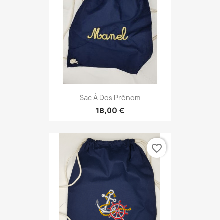
Sac À Dos Prénom
18,00 €
favorite_border