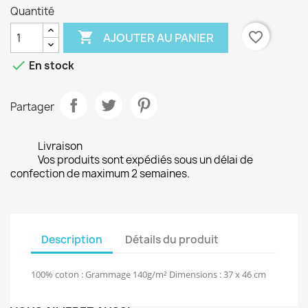
Quantité

favorite_border
AJOUTER AU PANIER

En stock
Partager
Livraison
Vos produits sont expédiés sous un délai de
confection de maximum 2 semaines.
Description
Détails du produit
100% coton : Grammage 140g/m² Dimensions : 37 x 46 cm