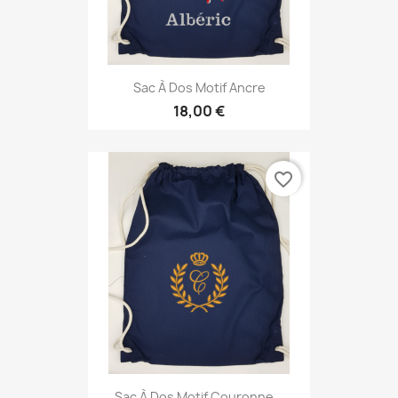
Sac À Dos Motif Ancre
18,00 €
favorite_border
Sac À Dos Motif Couronne...