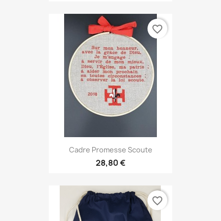
favorite_border
Cadre Promesse Scoute
28,80 €
favorite_border