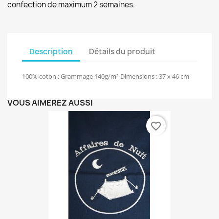
confection de maximum 2 semaines.
Description
Détails du produit
100% coton : Grammage 140g/m² Dimensions : 37 x 46 cm
VOUS AIMEREZ AUSSI
favorite_border