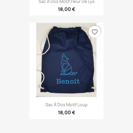
Sac À Dos Motif Fleur De Lys
18,00 €
favorite_border
Sac À Dos Motif Loup
18,00 €