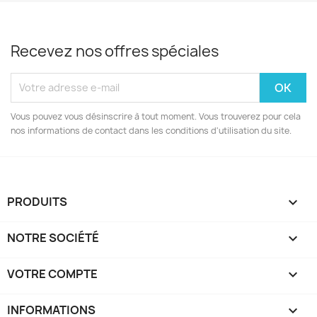
Recevez nos offres spéciales
Vous pouvez vous désinscrire à tout moment. Vous trouverez pour cela
nos informations de contact dans les conditions d'utilisation du site.
PRODUITS

NOTRE SOCIÉTÉ

VOTRE COMPTE

INFORMATIONS
keyboard_arrow_down