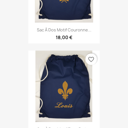
Sac À Dos Motif Couronne...
18,00 €
favorite_border