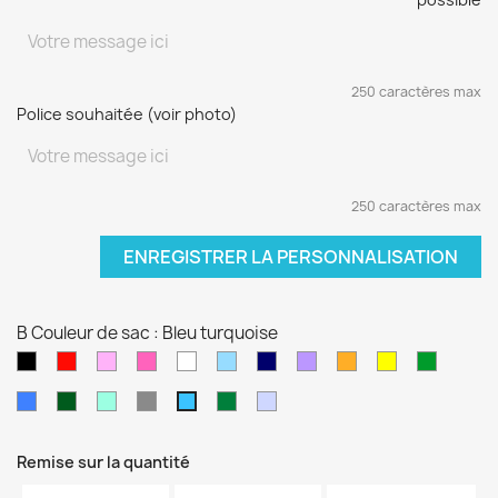
250 caractères max
Police souhaitée (voir photo)
250 caractères max
ENREGISTRER LA PERSONNALISATION
B Couleur de sac : Bleu turquoise
Noir
Rouge
Rose
Rose
blanc
Bleu
Bleu
Violet
orange
jaune
vert
pâle
fushia
clair
marine
sapin
Bleu
Kaki
Vert
Gris
Vert
Violet
Bleu
électrique
d'eau
foncé
pâle
turquoise
Remise sur la quantité