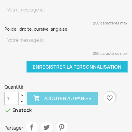
250 caractères max
Police : droite, cursive, anglaise
250 caractères max
ENREGISTRER LA PERSONNALISATION
Quantité

favorite_border
AJOUTER AU PANIER

En stock
Partager