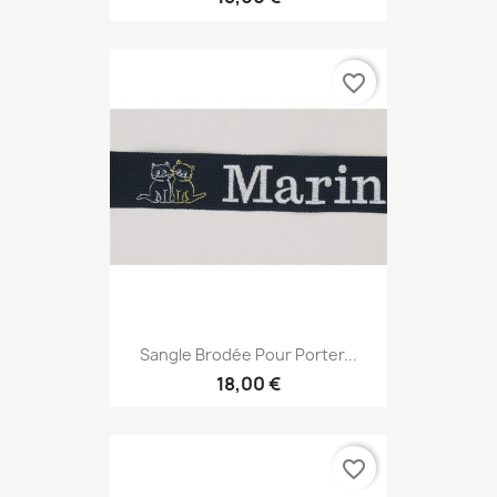
favorite_border
Sangle Brodée Pour Porter...
18,00 €
favorite_border