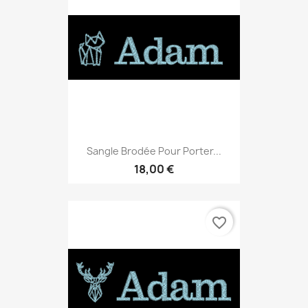
Sangle Brodée Pour Porter...
18,00 €
favorite_border