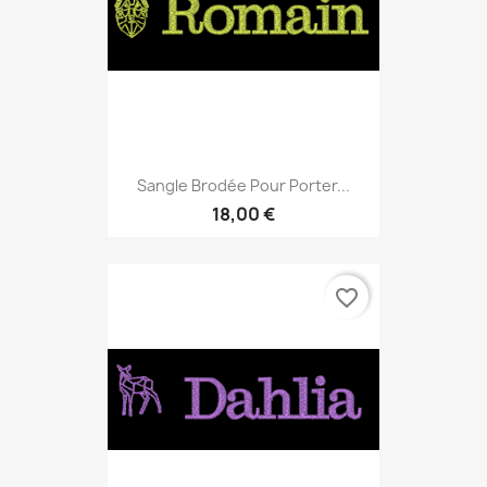
Sangle Brodée Pour Porter...
18,00 €
favorite_border