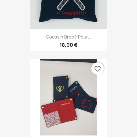
Coussin Brodé Pour...
18,00 €
favorite_border