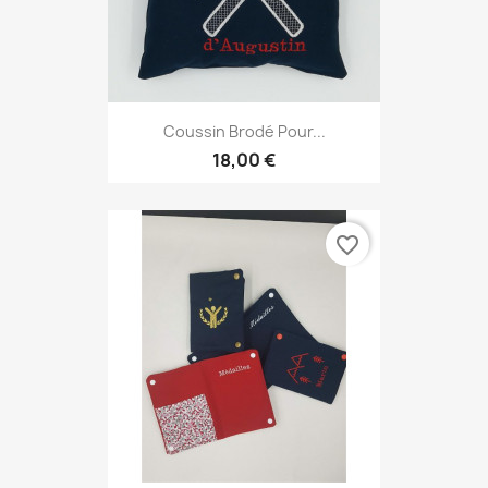
Coussin Brodé Pour...
18,00 €
favorite_border