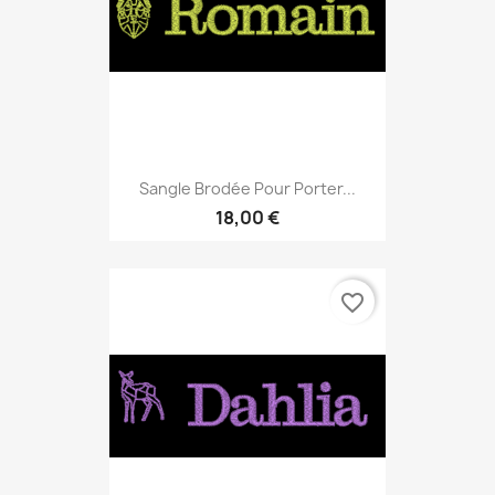
Sangle Brodée Pour Porter...
18,00 €
favorite_border