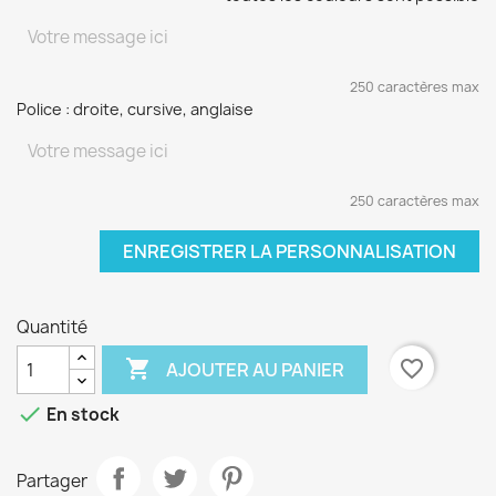
250 caractères max
Police : droite, cursive, anglaise
250 caractères max
ENREGISTRER LA PERSONNALISATION
Quantité

favorite_border
AJOUTER AU PANIER

En stock
Partager