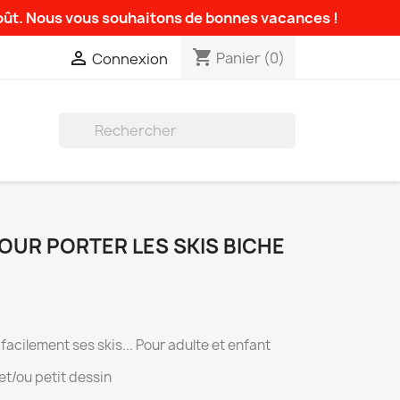
août. Nous vous souhaitons de bonnes vacances !
shopping_cart

Panier
(0)
Connexion

OUR PORTER LES SKIS BICHE
acilement ses skis... Pour adulte et enfant
t/ou petit dessin