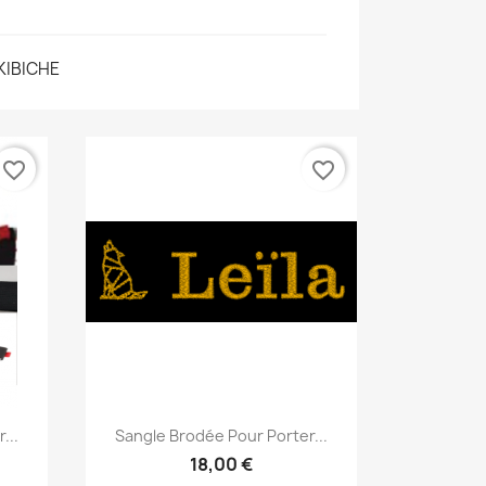
IBICHE
favorite_border
favorite_border
Aperçu rapide

...
Sangle Brodée Pour Porter...
18,00 €