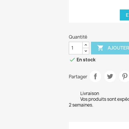
E
Quantité

AJOUTER

En stock
Partager
Livraison
Vos produits sont expé
2 semaines.