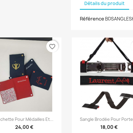
Détails du produit
Référence
BDSANGLESK
favorite_border
Aperçu rapide
Aperçu rapide


chette Pour Médailles Et...
Sangle Brodée Pour Porter
24,00 €
18,00 €