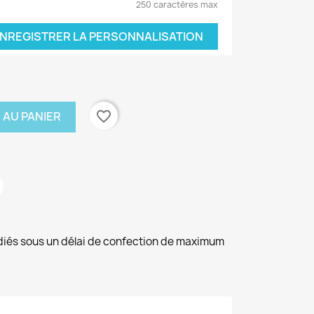
250 caractères max
NREGISTRER LA PERSONNALISATION
favorite_border
 AU PANIER
diés sous un délai de confection de maximum