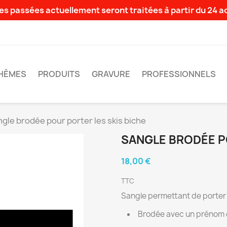
s passées actuellement seront traitées à partir du 24 
HÈMES
PRODUITS
GRAVURE
PROFESSIONNELS
ngle brodée pour porter les skis biche
SANGLE BRODÉE P
18,00 €
TTC
Sangle permettant de porter f
Brodée avec un prénom e