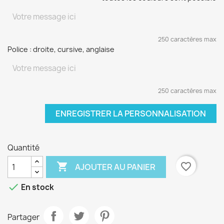
250 caractères max
Police : droite, cursive, anglaise
250 caractères max
ENREGISTRER LA PERSONNALISATION
Quantité

favorite_border
AJOUTER AU PANIER

En stock
Partager