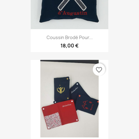
Coussin Brodé Pour...
18,00 €
favorite_border