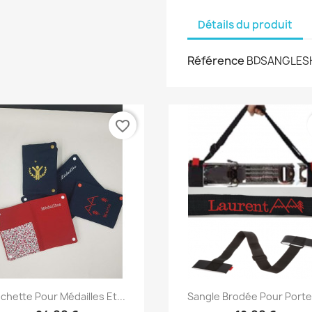
Détails du produit
Référence
BDSANGLES
favorite_border
Aperçu rapide
Aperçu rapide


chette Pour Médailles Et...
Sangle Brodée Pour Porter