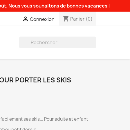
août. Nous vous souhaitons de bonnes vacances !
shopping_cart

Panier
(0)
Connexion

OUR PORTER LES SKIS
acilement ses skis... Pour adulte et enfant
t/ou petit dessin