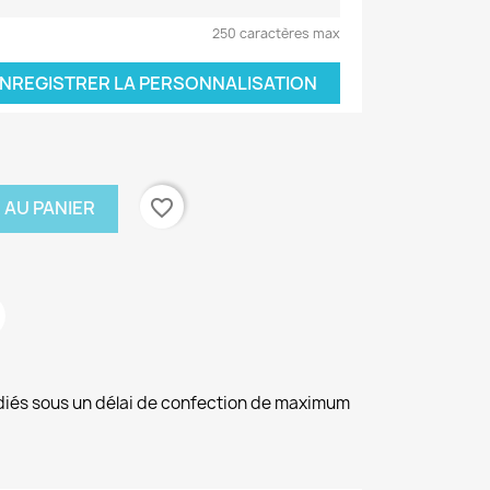
250 caractères max
NREGISTRER LA PERSONNALISATION
favorite_border
 AU PANIER
diés sous un délai de confection de maximum