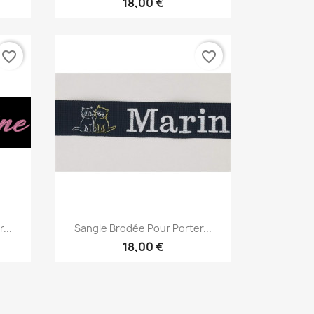
18,00 €
favorite_border
favorite_border
Aperçu rapide

...
Sangle Brodée Pour Porter...
18,00 €