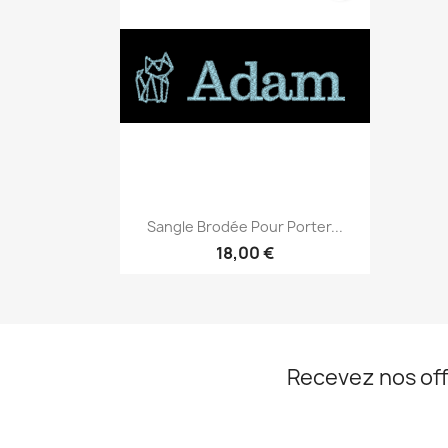
Aperçu rapide

Sangle Brodée Pour Porter...
18,00 €
Recevez nos off