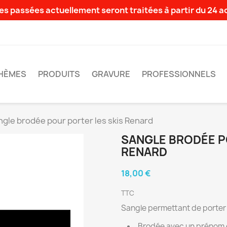
s passées actuellement seront traitées à partir du 24 
HÈMES
PRODUITS
GRAVURE
PROFESSIONNELS
ngle brodée pour porter les skis Renard
SANGLE BRODÉE P
RENARD
18,00 €
TTC
Sangle permettant de porter f
Brodée avec un prénom e