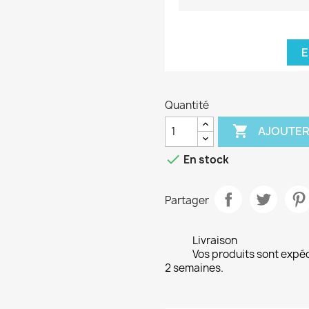
E
Quantité

AJOUTER

En stock
Partager
Livraison
Vos produits sont expé
2 semaines.