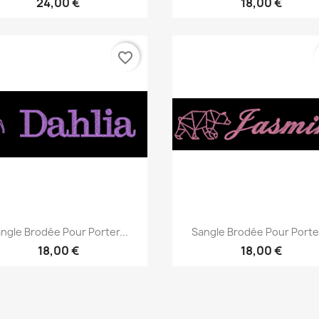
24,00 €
18,00 €
favorite_border
Aperçu rapide
Aperçu rapide


ngle Brodée Pour Porter...
Sangle Brodée Pour Porter
18,00 €
18,00 €