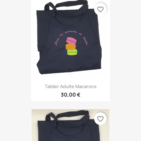
favorite_border
Tablier Adulte Macarons
30,00 €
favorite_border