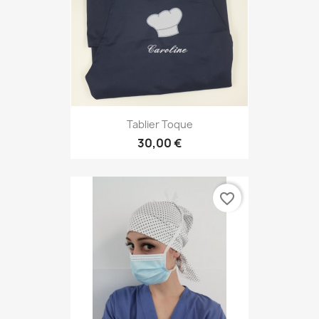
Tablier Toque
30,00 €
favorite_border