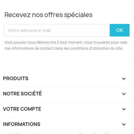
Recevez nos offres spéciales
Vous pouvez vous désinscrire à tout moment. Vous trouverez pour cela
nos informations de contact dans les conditions d'utilisation du site.
PRODUITS

NOTRE SOCIÉTÉ

VOTRE COMPTE

INFORMATIONS
keyboard_arrow_down