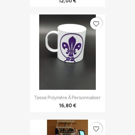
12,00 €
favorite_border
Tasse Polymère À Personnaliser
16,80 €
favorite_border