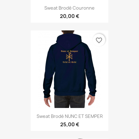
Sweat Brodé Couronne
20,00 €
favorite_border
Sweat Brodé NUNC ET SEMPER
25,00 €