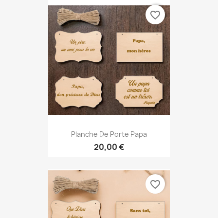
favorite_border
Planche De Porte Papa
20,00 €
favorite_border