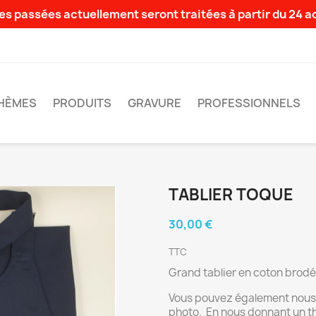
s passées actuellement seront traitées à partir du 24 
HÈMES
PRODUITS
GRAVURE
PROFESSIONNELS
TABLIER TOQUE
30,00 €
TTC
Grand tablier en coton brodé
Vous pouvez également nous 
photo. En nous donnant un t