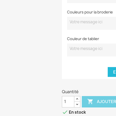
Couleurs pour la broderie
Couleur de tablier
E
Quantité

AJOUTER

En stock