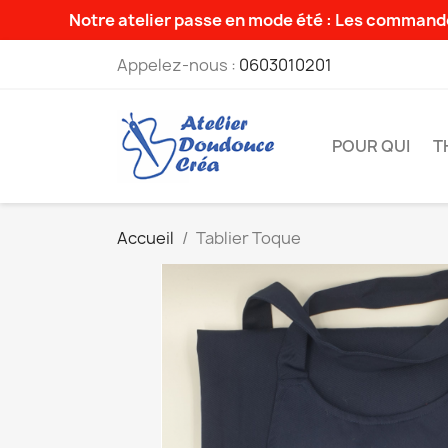
Notre atelier passe en mode été : Les commande
Appelez-nous :
0603010201
POUR QUI
T
Accueil
Tablier Toque