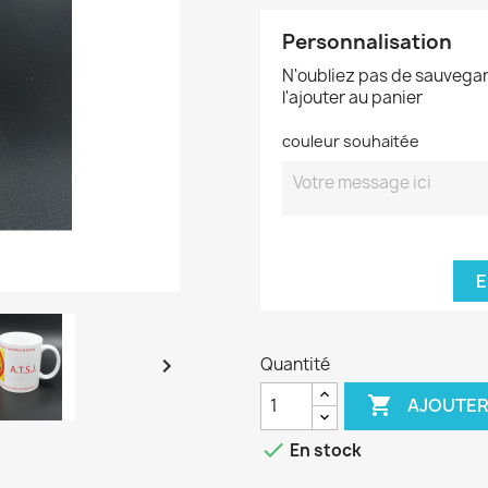
Personnalisation
N'oubliez pas de sauvegar
l'ajouter au panier
couleur souhaitée
E

Quantité

AJOUTER

En stock