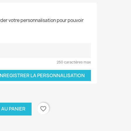
der votre personnalisation pour pouvoir
250 caractères max
NREGISTRER LA PERSONNALISATION
favorite_border
 AU PANIER