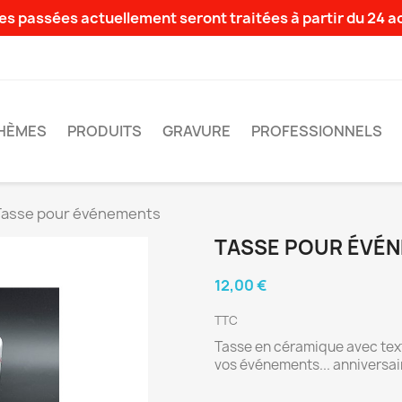
s passées actuellement seront traitées à partir du 24 
HÈMES
PRODUITS
GRAVURE
PROFESSIONNELS
Tasse pour événements
TASSE POUR ÉVÉ
12,00 €
TTC
Tasse en céramique avec text
vos événements... anniversai