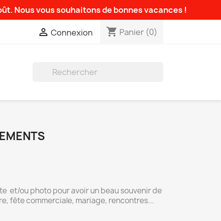
août. Nous vous souhaitons de bonnes vacances !
shopping_cart

Panier
(0)
Connexion

NEMENTS
e et/ou photo pour avoir un beau souvenir de
re, fête commerciale, mariage, rencontres...