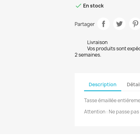

En stock
Partager
Livraison
Vos produits sont expé
2 semaines.
Description
Détai
Tasse émaillée entièreme
Attention : Ne passe pa