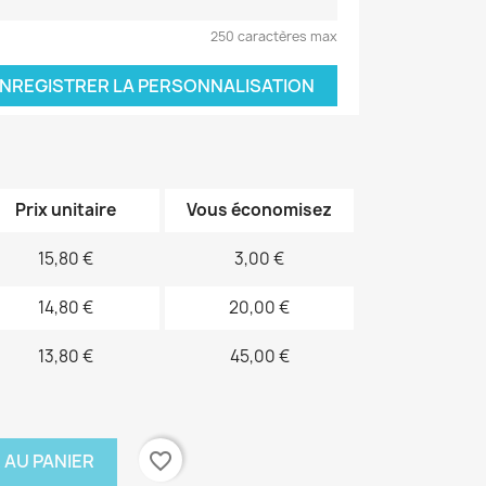
250 caractères max
NREGISTRER LA PERSONNALISATION
Prix unitaire
Vous économisez
15,80 €
3,00 €
14,80 €
20,00 €
13,80 €
45,00 €
favorite_border
 AU PANIER