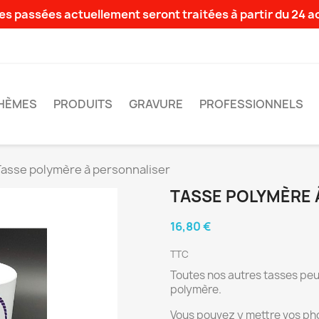
s passées actuellement seront traitées à partir du 24 
HÈMES
PRODUITS
GRAVURE
PROFESSIONNELS
Tasse polymère à personnaliser
TASSE POLYMÈRE 
16,80 €
TTC
Toutes nos autres tasses peuv
polymère.
Vous pouvez y mettre vos pho