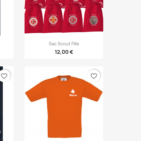
Aperçu rapide

Sac Scout Fille
+6
12,00 €
favorite_border
favorite_border