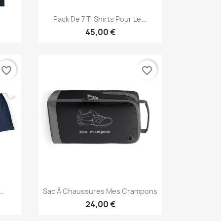
Aperçu rapide

Pack De 7 T-Shirts Pour Le...
45,00 €
favorite_border
favorite_border
Aperçu rapide

..
Sac À Chaussures Mes Crampons
24,00 €