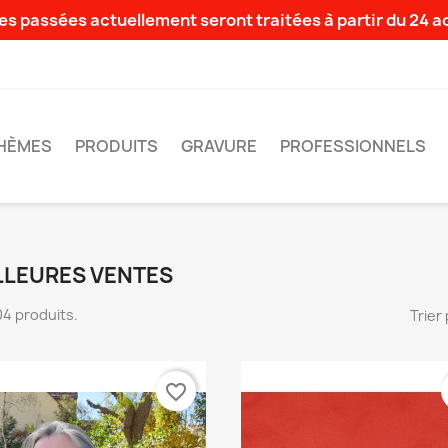
s passées actuellement seront traitées à partir du 24 
HÈMES
PRODUITS
GRAVURE
PROFESSIONNELS
LLEURES VENTES
604 produits.
Trier 
favorite_border