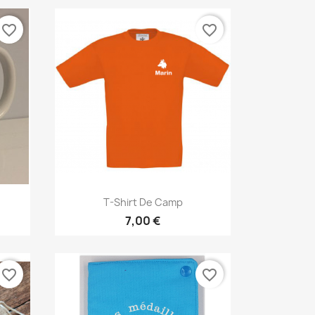
favorite_border
favorite_border
Aperçu rapide

T-Shirt De Camp
+4
7,00 €
favorite_border
favorite_border