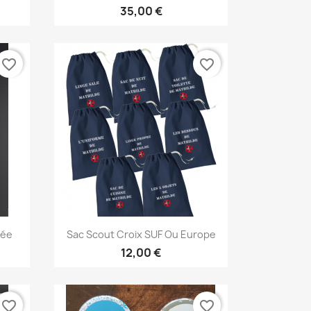
35,00 €
favorite_border
favorite_border
Aperçu rapide

dée
Sac Scout Croix SUF Ou Europe
+6
12,00 €
favorite_border
favorite_border