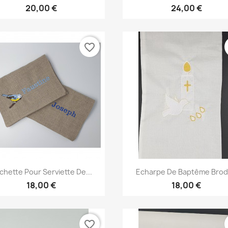
20,00 €
24,00 €
favorite_border
Aperçu rapide
Aperçu rapide


chette Pour Serviette De...
Echarpe De Baptême Bro
18,00 €
18,00 €
favorite_border