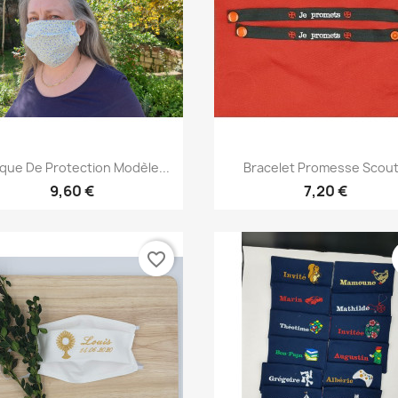
Aperçu rapide
Aperçu rapide


que De Protection Modèle...
Bracelet Promesse Scou
9,60 €
7,20 €
favorite_border