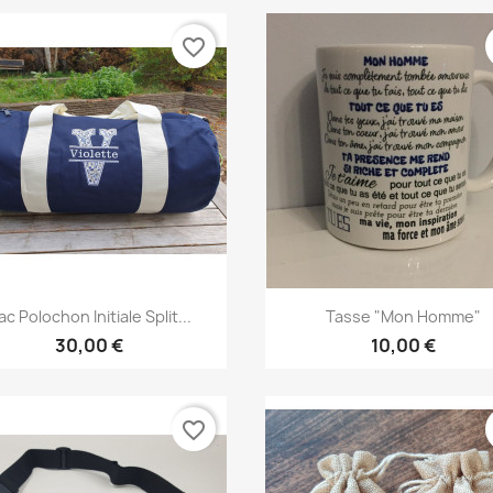
favorite_border
Aperçu rapide
Aperçu rapide


ac Polochon Initiale Split...
Tasse "mon Homme"
+3
30,00 €
10,00 €
favorite_border