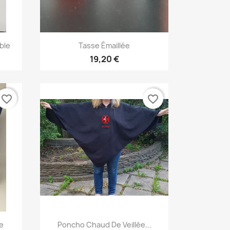
Aperçu rapide

ble
Tasse Émaillée
19,20 €
favorite_border
favorite_border
Aperçu rapide

e
Poncho Chaud De Veillée...