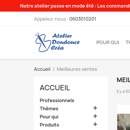
Notre atelier passe en mode été : Les commande
Appelez-nous :
0603010201
POUR QUI
T
Accueil
Meilleures ventes
MEI
ACCUEIL
Il y a 
Professionnels

Thèmes

Pour qui

Produits