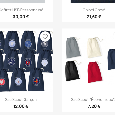
Aperçu rapide
Aperçu rapide


Coffret USB Personnalisé
Opinel Gravé
30,00 €
21,60 €
favorite_border
Aperçu rapide
Aperçu rapide


Sac Scout Garçon
Sac Scout "économique".
+6
12,00 €
7,20 €