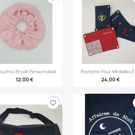
Aperçu rapide
Aperçu rapide


uchou Brodé Personnalisé
Pochette Pour Médailles Et
12,00 €
24,00 €
favorite_border