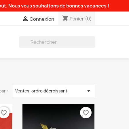
août. Nous vous souhaitons de bonnes vacances !
shopping_cart

Panier
(0)
Connexion


par :
Ventes, ordre décroissant
favorite_border
favorite_border