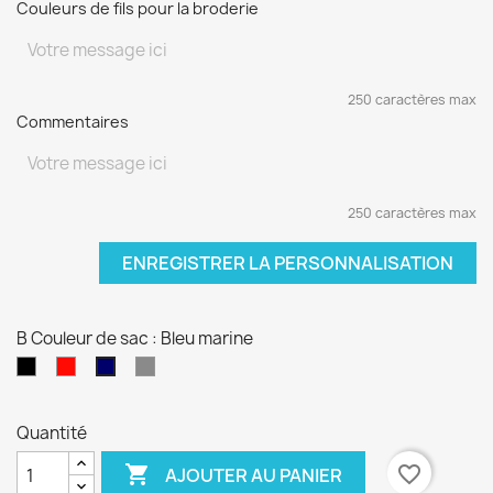
Couleurs de fils pour la broderie
250 caractères max
Commentaires
250 caractères max
ENREGISTRER LA PERSONNALISATION
B Couleur de sac : Bleu marine
Noir
Rouge
Gris
Bleu
marine
Quantité

favorite_border
AJOUTER AU PANIER