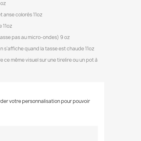
1oz
t anse colorés 11oz
e 11oz
passe pas au micro-ondes) 9 oz
n s'affiche quand la tasse est chaude 11oz
 ce même visuel sur une tirelire ou un pot à
der votre personnalisation pour pouvoir