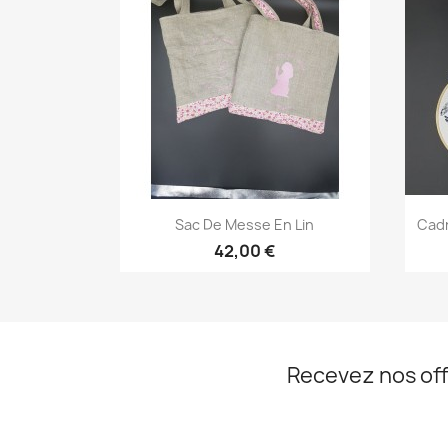
Aperçu rapide

Sac De Messe En Lin
Cadr
42,00 €
Recevez nos off