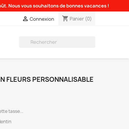
août. Nous vous souhaitons de bonnes vacances !
shopping_cart

Panier
(0)
Connexion

N FLEURS PERSONNALISABLE
tte tasse...
lentin