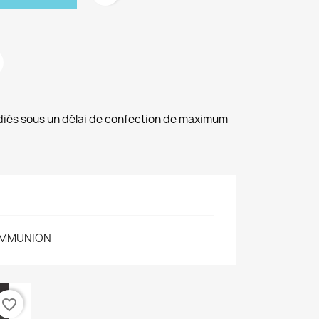
diés sous un délai de confection de maximum
MMUNION
favorite_border