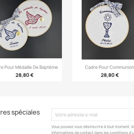
Aperçu rapide
Aperçu rapide


e Pour Médaille De Baptême
Cadre Pour Communio
28,80 €
28,80 €
res spéciales
Vous pouvez vous désinscrire à tout moment. V
informations de contact dans les conditions d'ut