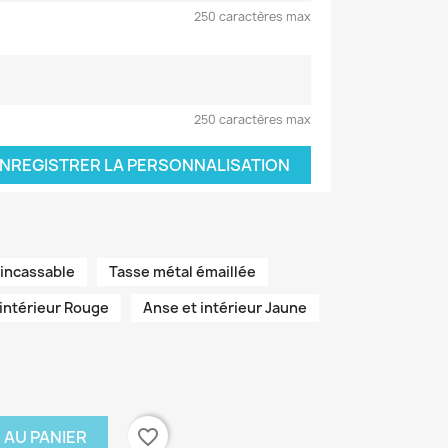
250 caractères max
250 caractères max
NREGISTRER LA PERSONNALISATION
 incassable
Tasse métal émaillée
 intérieur Rouge
Anse et intérieur Jaune
favorite_border
 AU PANIER