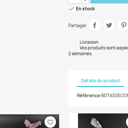

En stock
Partager
Livraison
Vos produits sont expé
2 semaines.
Détails du produit
Référence
BDTASSECO
favorite_border