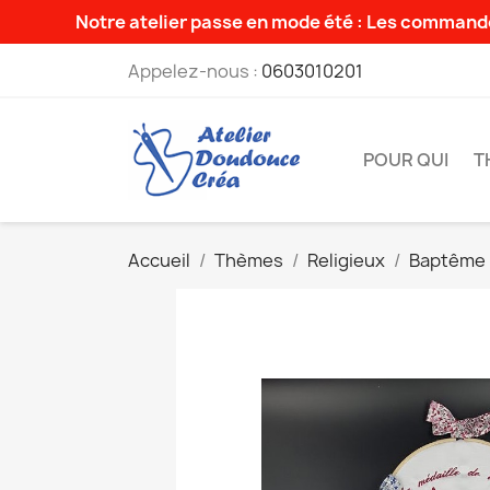
Notre atelier passe en mode été : Les commande
Appelez-nous :
0603010201
POUR QUI
T
Accueil
Thèmes
Religieux
Baptême