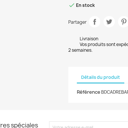

En stock
Partager
Livraison
Vos produits sont expé
2 semaines.
Détails du produit
Référence
BDCADREBA
res spéciales