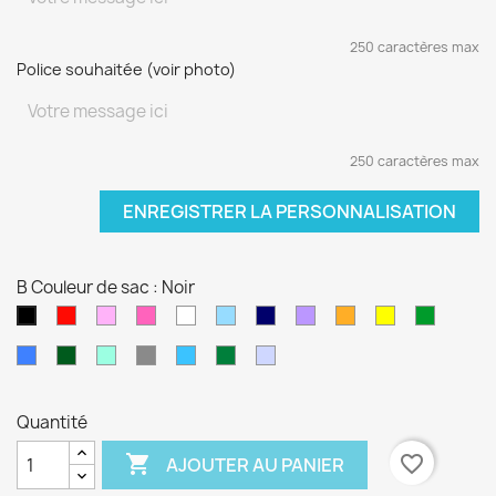
250 caractères max
Police souhaitée (voir photo)
250 caractères max
ENREGISTRER LA PERSONNALISATION
B Couleur de sac : Noir
Rouge
Rose
Rose
blanc
Bleu
Bleu
Violet
orange
jaune
vert
Noir
pâle
fushia
clair
marine
sapin
Bleu
Kaki
Vert
Gris
Bleu
Vert
Violet
électrique
d'eau
turquoise
foncé
pâle
Quantité

favorite_border
AJOUTER AU PANIER