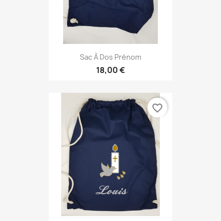
Sac À Dos Prénom
18,00 €
favorite_border