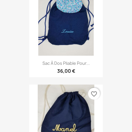
Sac À Dos Pliable Pour...
36,00 €
favorite_border