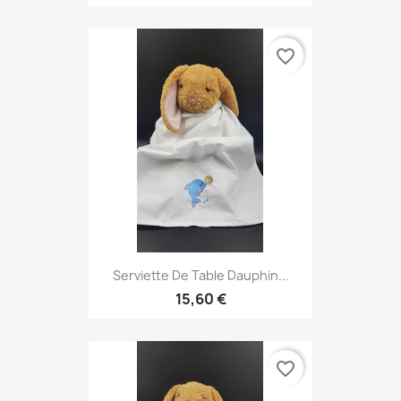
favorite_border
Serviette De Table Dauphin...
15,60 €
favorite_border