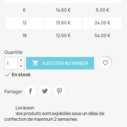
6
14,60 €
6,00 €
12
13,60 €
24,00 €
18
12,60 €
54,00 €
Quantité

favorite_border
AJOUTER AU PANIER

En stock
Partager
Livraison
Vos produits sont expédiés sous un délai de
confection de maximum 2 semaines.