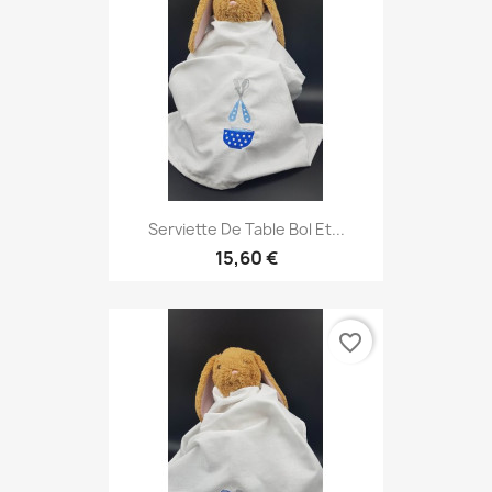
Serviette De Table Bol Et...
15,60 €
favorite_border