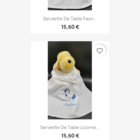
Serviette De Table Faon...
15,60 €
favorite_border
Serviette De Table Licorne...
15,60 €