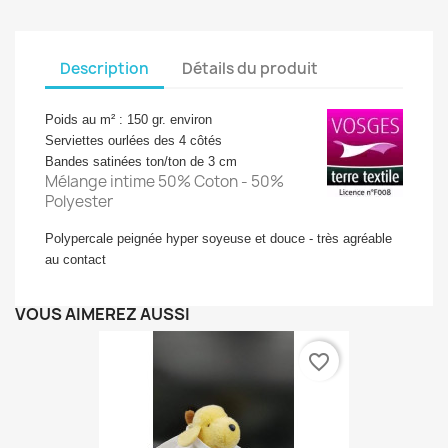
Description
Détails du produit
Poids au m² : 150 gr. environ
Serviettes ourlées des 4 côtés
Bandes satinées ton/ton de 3 cm
Mélange intime 50% Coton - 50%
Polyester
Polypercale peignée hyper soyeuse et douce - très agréable
au contact
VOUS AIMEREZ AUSSI
favorite_border