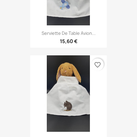
Serviette De Table Avion...
15,60 €
favorite_border