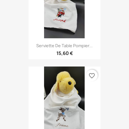
Serviette De Table Pompier...
15,60 €
favorite_border