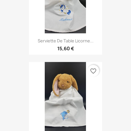
Serviette De Table Licorne...
15,60 €
favorite_border