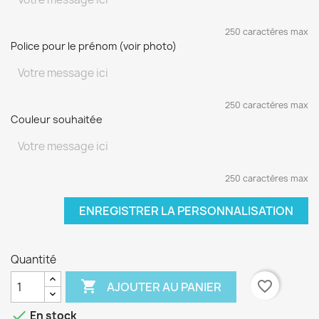
250 caractères max
Police pour le prénom (voir photo)
250 caractères max
Couleur souhaitée
250 caractères max
ENREGISTRER LA PERSONNALISATION
Quantité

favorite_border
AJOUTER AU PANIER

En stock