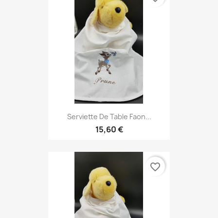
Serviette De Table Faon...
15,60 €
favorite_border