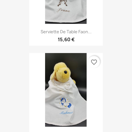
Serviette De Table Faon...
15,60 €
favorite_border