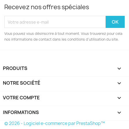
Recevez nos offres spéciales
Vous pouvez vous désinscrire à tout moment. Vous trouverez pour cela
nos informations de contact dans les conditions d'utilisation du site.
PRODUITS

NOTRE SOCIÉTÉ

VOTRE COMPTE

INFORMATIONS
keyboard_arrow_down
© 2026 - Logiciel e-commerce par PrestaShop™