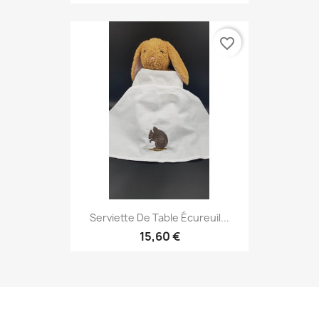
favorite_border
Serviette De Table Écureuil...
15,60 €