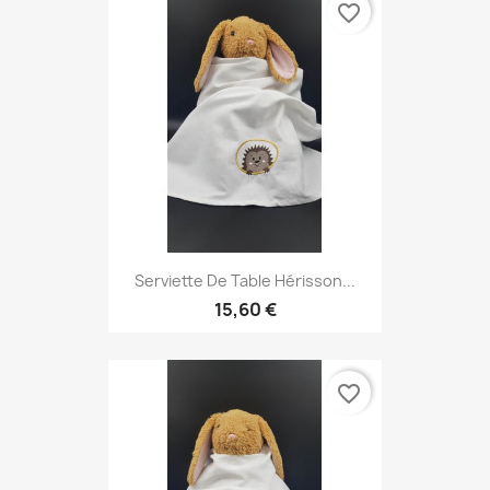
favorite_border
Serviette De Table Hérisson...
15,60 €
favorite_border