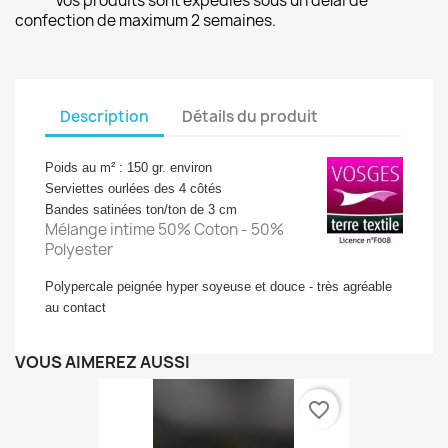
Vos produits sont expédiés sous un délai de
confection de maximum 2 semaines.
Description
Détails du produit
Poids au m² : 150 gr. environ
Serviettes ourlées des 4 côtés
Bandes satinées ton/ton de 3 cm
Mélange intime 50% Coton - 50%
Polyester
Polypercale peignée hyper soyeuse et douce - très agréable
au contact
VOUS AIMEREZ AUSSI
favorite_border