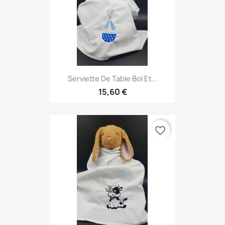
Serviette De Table Bol Et...
15,60 €
favorite_border