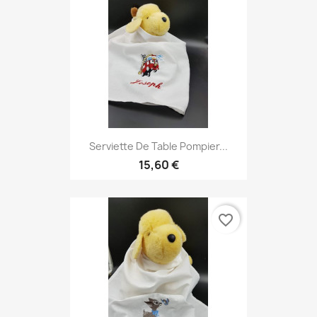
Serviette De Table Pompier...
15,60 €
favorite_border