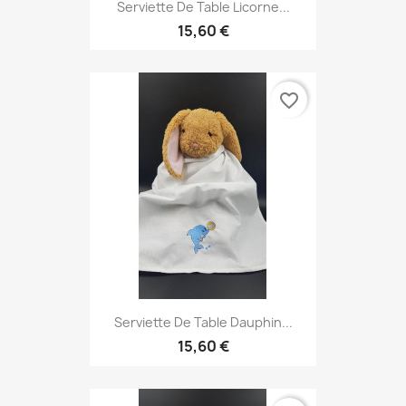
Serviette De Table Licorne...
15,60 €
favorite_border
Serviette De Table Dauphin...
15,60 €