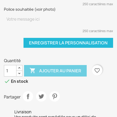
250 caractères max
Police souhaitée (voir photo)
250 caractères max
ENREGISTRER LA PERSONNALISATION
Quantité

favorite_border
AJOUTER AU PANIER

En stock
Partager
Livraison