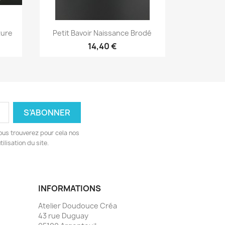
Aperçu rapide

ture
Petit Bavoir Naissance Brodé
14,40 €
ous trouverez pour cela nos
ilisation du site.
INFORMATIONS
Atelier Doudouce Créa
43 rue Duguay