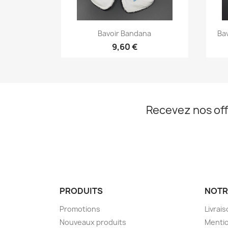
Aperçu rapide

Bavoir Bandana
Ba
9,60 €
Recevez nos off
PRODUITS
NOTR
Promotions
Livrai
Nouveaux produits
Mentio