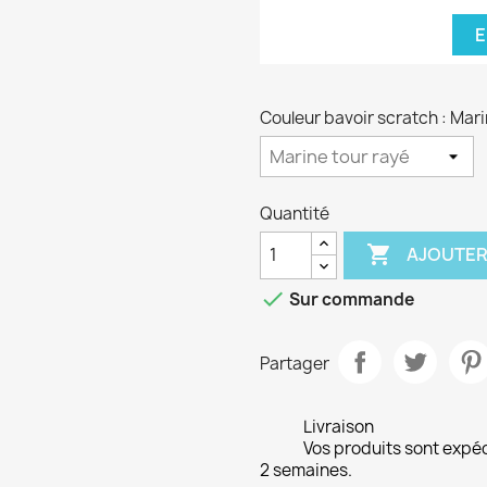
E
Couleur bavoir scratch : Mari
Quantité

AJOUTER

Sur commande
Partager
Livraison
Vos produits sont expé
2 semaines.