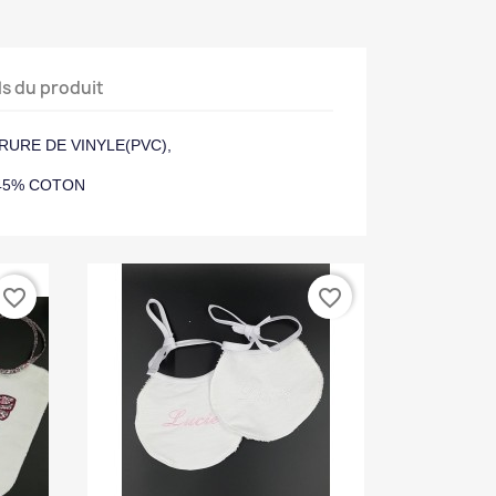
ls du produit
RURE DE VINYLE(PVC),
 45% COTON
favorite_border
favorite_border