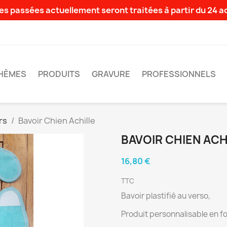
s passées actuellement seront traitées à partir du 24 
HÈMES
PRODUITS
GRAVURE
PROFESSIONNELS
rs
Bavoir Chien Achille
BAVOIR CHIEN ACH
16,80 €
TTC
Bavoir plastifié au verso,
Produit personnalisable en fo