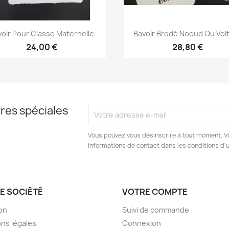
Aperçu rapide
Aperçu rapide


voir Pour Classe Maternelle
Bavoir Brodé Noeud Ou Voi
24,00 €
28,80 €
res spéciales
Vous pouvez vous désinscrire à tout moment. V
informations de contact dans les conditions d'ut
E SOCIÉTÉ
VOTRE COMPTE
son
Suivi de commande
ns légales
Connexion