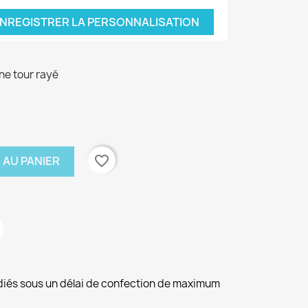
NREGISTRER LA PERSONNALISATION
ne tour rayé
favorite_border
 AU PANIER
diés sous un délai de confection de maximum