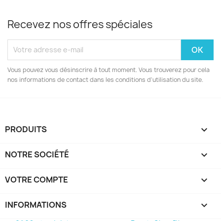
Recevez nos offres spéciales
Vous pouvez vous désinscrire à tout moment. Vous trouverez pour cela
nos informations de contact dans les conditions d'utilisation du site.
PRODUITS

NOTRE SOCIÉTÉ

VOTRE COMPTE

INFORMATIONS
keyboard_arrow_down