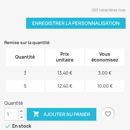
250 caractères max
ENREGISTRER LA PERSONNALISATION
Remise sur la quantité
Prix
Vous
Quantité
unitaire
économisez
3
13,40 €
3,00 €
5
12,40 €
10,00 €
Quantité

favorite_border
AJOUTER AU PANIER

En stock