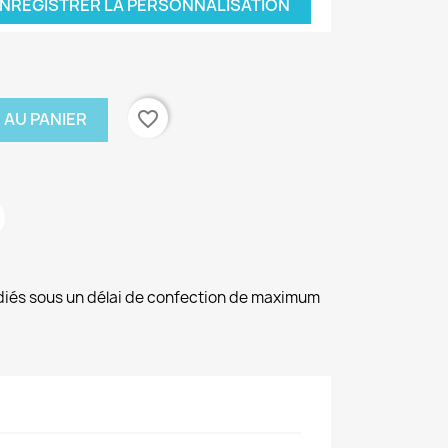
NREGISTRER LA PERSONNALISATION
favorite_border
 AU PANIER
diés sous un délai de confection de maximum