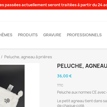
s passées actuellement seront traitées à partir du 24 
HÈMES
PRODUITS
GRAVURE
PROFESSIONNELS
Peluche, agneau à prières
PELUCHE, AGNEAU
36,00 €
TTC
Peluche aux normes CE avec
Le petit agneau tient dans sa
de chaque coté.