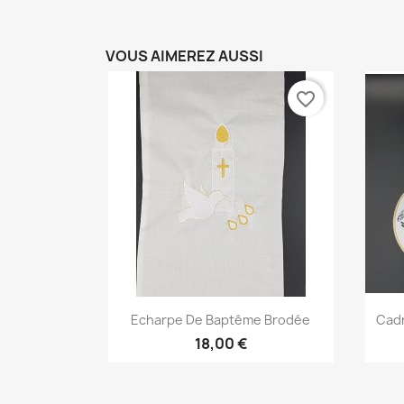
VOUS AIMEREZ AUSSI
favorite_border
Aperçu rapide

Echarpe De Baptême Brodée
Cadr
18,00 €