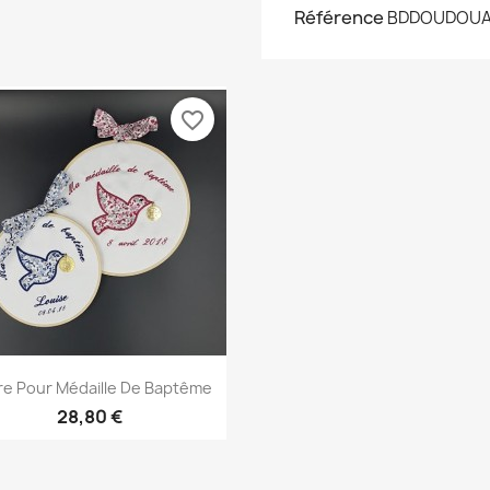
Référence
BDDOUDOUA
favorite_border
Aperçu rapide

e Pour Médaille De Baptême
28,80 €