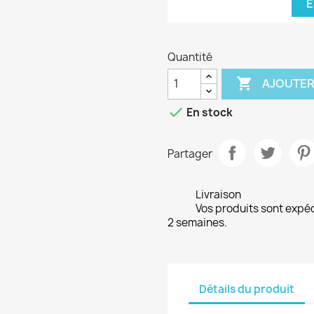
E
Quantité

AJOUTER

En stock
Partager
Livraison
Vos produits sont expé
2 semaines.
Détails du produit