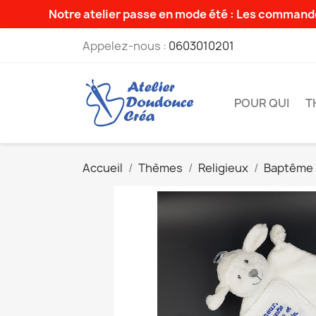
Notre atelier passe en mode été : Les commande
Appelez-nous :
0603010201
POUR QUI
T
Accueil
Thèmes
Religieux
Baptême