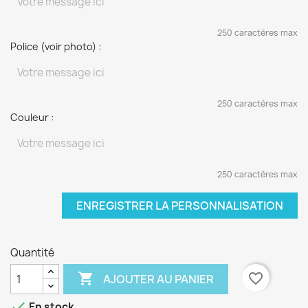
250 caractères max
Police (voir photo) :
250 caractères max
Couleur :
250 caractères max
ENREGISTRER LA PERSONNALISATION
Quantité

favorite_border
AJOUTER AU PANIER

En stock