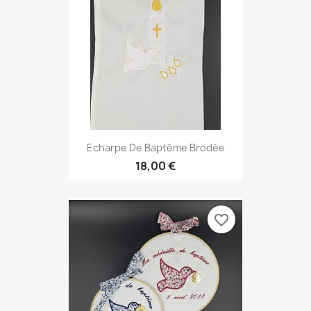
Echarpe De Baptême Brodée
18,00 €
favorite_border