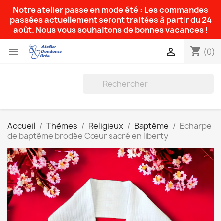
Notre atelier passe en mode été : Les commandes
passées actuellement seront traitées à partir du 24
août. Nous vous souhaitons de bonnes vacances !
shopping_cart


(0)
Accueil
Thèmes
Religieux
Baptême
Echarpe
de baptême brodée Cœur sacré en liberty