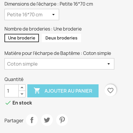
Dimensions de l'écharpe : Petite 16*70 cm
Nombre de broderies : Une broderie
Une broderie
Deux broderies
Matière pour l'écharpe de Baptême : Coton simple
Quantité

favorite_border
AJOUTER AU PANIER

En stock
Partager