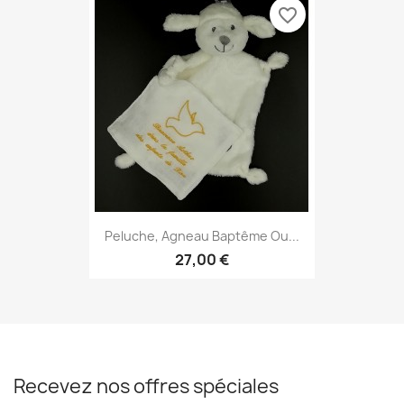
favorite_border
Peluche, Agneau Baptême Ou...
27,00 €
Recevez nos offres spéciales