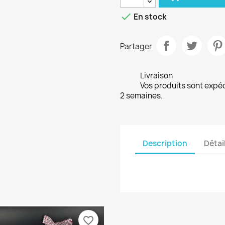

En stock
Partager
Livraison
Vos produits sont expé
2 semaines.
Description
Détai
favorite_border