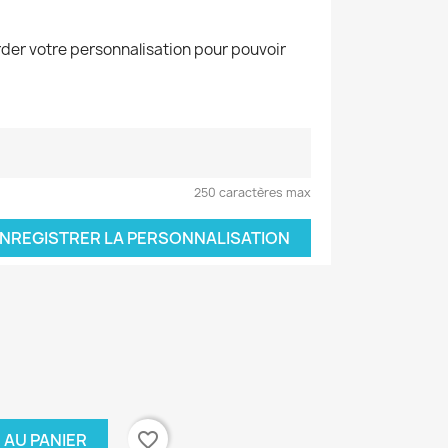
der votre personnalisation pour pouvoir
250 caractères max
NREGISTRER LA PERSONNALISATION
favorite_border
 AU PANIER