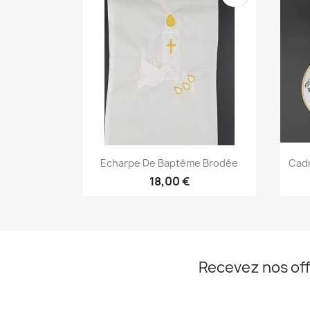
Aperçu rapide

Echarpe De Baptême Brodée
Cadr
18,00 €
Recevez nos off