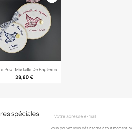
Aperçu rapide

e Pour Médaille De Baptême
28,80 €
res spéciales
Vous pouvez vous désinscrire à tout moment. V