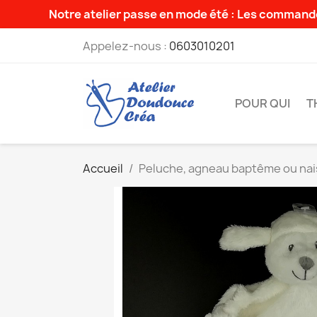
Notre atelier passe en mode été : Les commande
Appelez-nous :
0603010201
POUR QUI
T
Accueil
Peluche, agneau baptême ou na